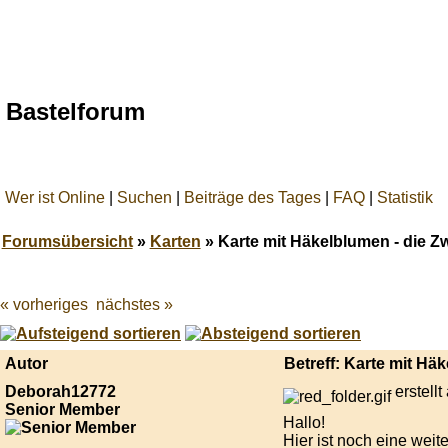
Bastelforum
Wer ist Online
|
Suchen
|
Beiträge des Tages
|
FAQ
|
Statistik
Forumsübersicht
»
Karten
» Karte mit Häkelblumen - die Zw
« vorheriges
nächstes »
Best
online
live
casino
Autor
Betreff: Karte mit Hä
reviews.
Deborah12772
erstell
Senior Member
Hallo!
Hier ist noch eine weit