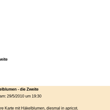
eite
kelblumen - die Zweite
t am: 29/5/2010 um 19:30
ere Karte mit Häkelblumen, diesmal in apricot.