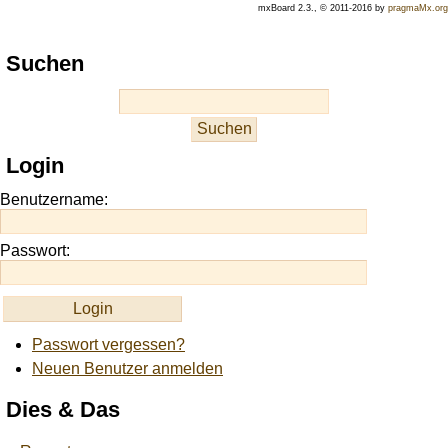
mxBoard 2.3., © 2011-2016 by
pragmaMx.org
Play
Suchen
best
casino
slots
at
this
Login
site
https://onlineslots.money/
.
Benutzername:
Passwort:
Passwort vergessen?
Neuen Benutzer anmelden
Dies & Das