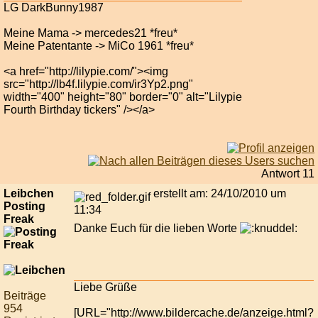
LG DarkBunny1987
Meine Mama -> mercedes21 *freu*
Meine Patentante -> MiCo 1961 *freu*
<a href="http://lilypie.com/"><img
src="http://lb4f.lilypie.com/ir3Yp2.png"
width="400" height="80" border="0" alt="Lilypie
Fourth Birthday tickers" /></a>
Antwort 11
Leibchen
erstellt am: 24/10/2010 um
Posting
11:34
Freak
Danke Euch für die lieben Worte
Liebe Grüße
Beiträge
954
[URL="http://www.bildercache.de/anzeige.html?