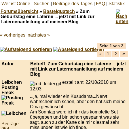
Wer ist Online
|
Suchen
|
Beiträge des Tages
|
FAQ
|
Statistik
Forumsübersicht
»
Bastelquatsch
» Zum
Geburtstag eine Laterne ... jetzt mit Link zur
Laternenanleitung auf meinem Blog
« vorheriges
nächstes »
Best
online
live
Seite
1
von 2
casino
»
«
1
2
reviews.
Autor
Betreff: Zum Geburtstag eine Laterne ... jetzt
mit Link zur Laternenanleitung auf meinem
Blog
Leibchen
erstellt am: 22/10/2010 um
Posting
12:03
Freak
...ja, mal wieder ein Kusudama...Nervt
wahrscheinlich schon, aber den hat sich meine
Oma gewünscht.
Am Sonntag werd ich ihr das komplette Set
übergeben und bin schon gespannt was sie
sagt, auch zu der Karte die mir diesmal sehr
Beiträge
misslungen ist wie ich finde.
954