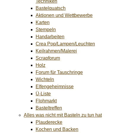
Techniken
Bastelquatsch
Aktionen und Wettbewerbe
Karten
Stempeln
Handarbeiten
Crea Pop/Lampen/Leuchten
Keilrahmen/Malerei
Scrapforum
Holz
Forum für Tauschringe
Wichteln
Elfengeheimnisse
Ü-Liste
Flohmarkt
Basteltreffen
Alles was nicht mit Basteln zu tun hat
Plauderecke
Kochen und Backen