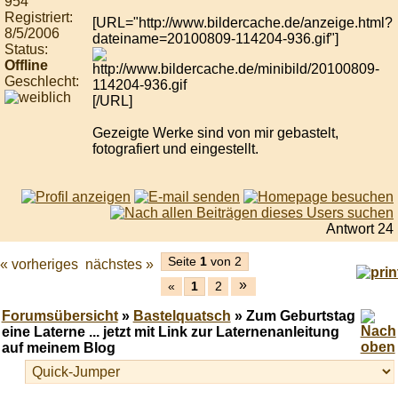
954
Registriert:
[URL="http://www.bildercache.de/anzeige.html?
8/5/2006
dateiname=20100809-114204-936.gif"]
Status:
Offline
Geschlecht:
[/URL]
Gezeigte Werke sind von mir gebastelt,
fotografiert und eingestellt.
Antwort 24
Seite
1
von 2
« vorheriges
nächstes »
»
«
1
2
Forumsübersicht
»
Bastelquatsch
» Zum Geburtstag
eine Laterne ... jetzt mit Link zur Laternenanleitung
auf meinem Blog