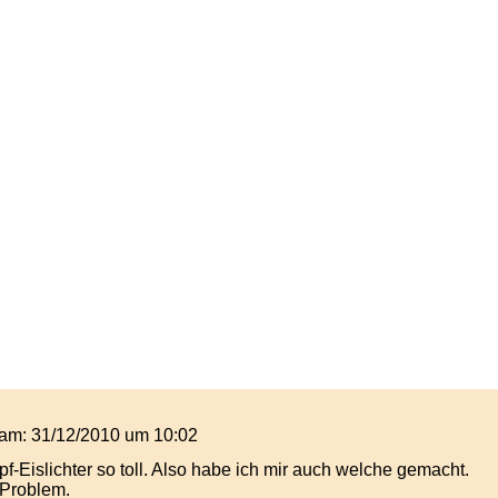
t am: 31/12/2010 um 10:02
f-Eislichter so toll. Also habe ich mir auch welche gemacht.
 Problem.