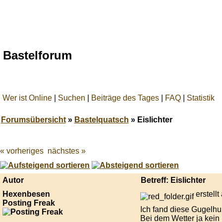
Bastelforum
Wer ist Online
|
Suchen
|
Beiträge des Tages
|
FAQ
|
Statistik
Forumsübersicht
»
Bastelquatsch
» Eislichter
« vorheriges
nächstes »
Best
online
live
casino
Autor
Betreff: Eislichter
reviews.
Hexenbesen
erstell
Posting Freak
Ich fand diese Gugelhup
Bei dem Wetter ja kein