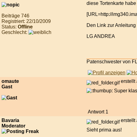
diese Tortenkarte habe 
[URL=http://img340.imag
Beiträge 746
Registriert: 22/10/2009
Den Link zur Anleitung 
Status:
Offline
Geschlecht:
LG ANDREA
Patenschwester von FLA
omaute
erstell
Gast
Super klas
Antwort 1
Bavaria
erstell
Moderator
Sieht prima aus!