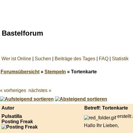
Bastelforum
Wer ist Online
|
Suchen
|
Beiträge des Tages
|
FAQ
|
Statistik
Forumsübersicht
»
Stempeln
» Tortenkarte
« vorheriges
nächstes »
Best
online
live
casino
Autor
Betreff: Tortenkarte
reviews.
Pulsatilla
erstell
Posting Freak
Hallo Ihr Lieben,