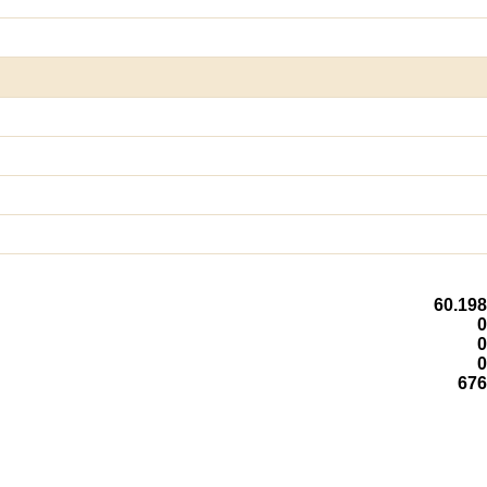
60.198
0
0
0
676