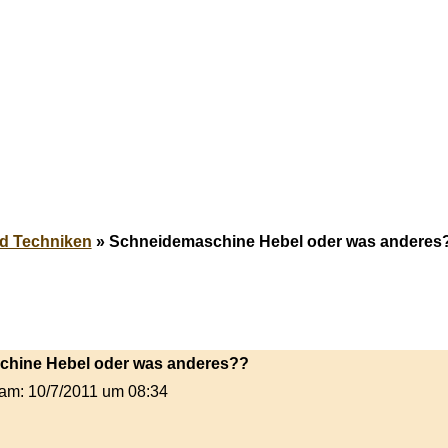
d Techniken
» Schneidemaschine Hebel oder was anderes
schine Hebel oder was anderes??
t am: 10/7/2011 um 08:34