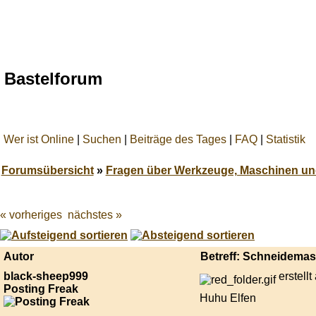
Bastelforum
Wer ist Online
|
Suchen
|
Beiträge des Tages
|
FAQ
|
Statistik
Forumsübersicht
»
Fragen über Werkzeuge, Maschinen un
« vorheriges
nächstes »
Best
online
live
casino
Autor
Betreff: Schneidema
reviews.
black-sheep999
erstell
Posting Freak
Huhu Elfen