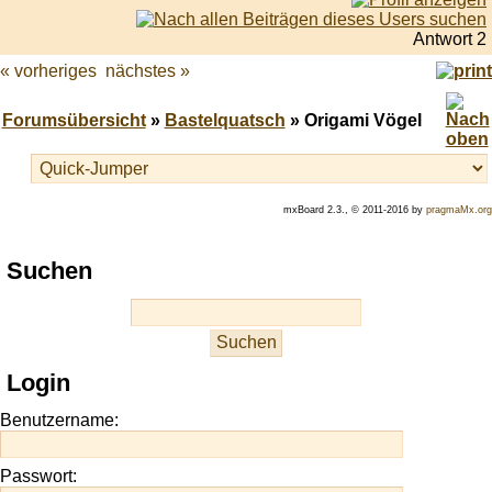
Antwort 2
« vorheriges
nächstes »
Forumsübersicht
»
Bastelquatsch
» Origami Vögel
mxBoard 2.3., © 2011-2016 by
pragmaMx.org
Play
Suchen
best
casino
slots
at
this
Login
site
https://onlineslots.money/
.
Benutzername:
Passwort: