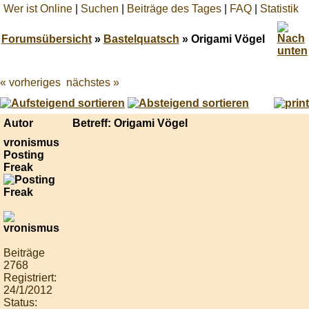
Wer ist Online
|
Suchen
|
Beiträge des Tages
|
FAQ
|
Statistik
Forumsübersicht
»
Bastelquatsch
» Origami Vögel
« vorheriges
nächstes »
Best
online
live
casino
Autor
Betreff: Origami Vögel
reviews.
vronismus
Posting
Freak
Beiträge
2768
Registriert:
24/1/2012
Status: