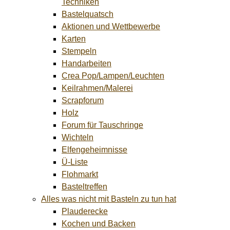
Techniken
Bastelquatsch
Aktionen und Wettbewerbe
Karten
Stempeln
Handarbeiten
Crea Pop/Lampen/Leuchten
Keilrahmen/Malerei
Scrapforum
Holz
Forum für Tauschringe
Wichteln
Elfengeheimnisse
Ü-Liste
Flohmarkt
Basteltreffen
Alles was nicht mit Basteln zu tun hat
Plauderecke
Kochen und Backen