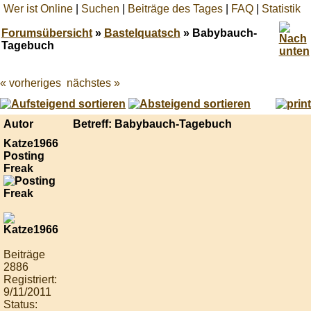
Wer ist Online
|
Suchen
|
Beiträge des Tages
|
FAQ
|
Statistik
Forumsübersicht
»
Bastelquatsch
» Babybauch-
Tagebuch
« vorheriges
nächstes »
Best
online
live
casino
Autor
Betreff: Babybauch-Tagebuch
reviews.
Katze1966
Posting
Freak
Beiträge
2886
Registriert:
9/11/2011
Status: