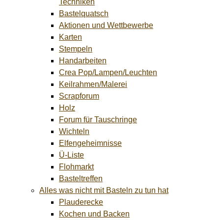
Techniken
Bastelquatsch
Aktionen und Wettbewerbe
Karten
Stempeln
Handarbeiten
Crea Pop/Lampen/Leuchten
Keilrahmen/Malerei
Scrapforum
Holz
Forum für Tauschringe
Wichteln
Elfengeheimnisse
Ü-Liste
Flohmarkt
Basteltreffen
Alles was nicht mit Basteln zu tun hat
Plauderecke
Kochen und Backen