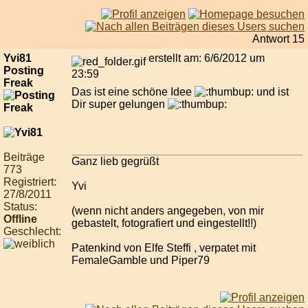
Antwort 15
Yvi81
erstellt am: 6/6/2012 um
Posting
23:59
Freak
Das ist eine schöne Idee
und ist
Dir super gelungen
Beiträge
Ganz lieb gegrüßt
773
Registriert:
Yvi
27/8/2011
Status:
(wenn nicht anders angegeben, von mir
Offline
gebastelt, fotografiert und eingestellt!!)
Geschlecht:
Patenkind von Elfe Steffi , verpatet mit
FemaleGamble und Piper79