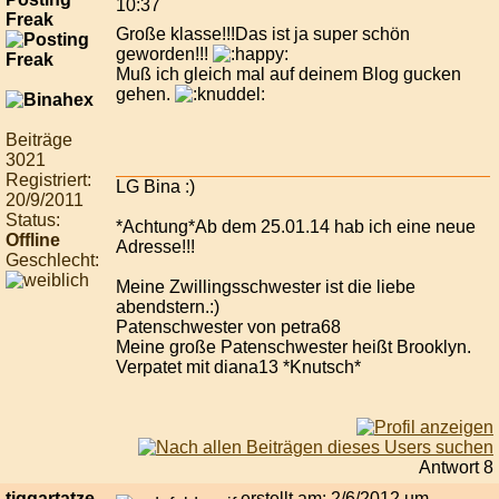
10:37
Freak
Große klasse!!!Das ist ja super schön
geworden!!!
Muß ich gleich mal auf deinem Blog gucken
gehen.
Beiträge
3021
Registriert:
LG Bina :)
20/9/2011
Status:
*Achtung*Ab dem 25.01.14 hab ich eine neue
Offline
Adresse!!!
Geschlecht:
Meine Zwillingsschwester ist die liebe
abendstern.:)
Patenschwester von petra68
Meine große Patenschwester heißt Brooklyn.
Verpatet mit diana13 *Knutsch*
Antwort 8
tiggartatze
erstellt am: 2/6/2012 um