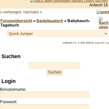
Antwort 16
« vorheriges
nächstes »
Forumsübersicht
»
Bastelquatsch
» Babybauch-
Tagebuch
mxBoard 2.3., © 2011-2016 by
pragmaMx.org
Play
Suchen
best
casino
slots
at
this
Login
site
https://onlineslots.money/
.
Benutzername:
Passwort: