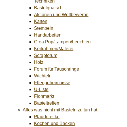
Techniken
Bastelquatsch
Aktionen und Wettbewerbe
Karten
Stempeln
Handarbeiten
Crea Pop/Lampen/Leuchten
Keilrahmen/Malerei
Scrapforum
Holz
Forum für Tauschringe
Wichteln
Elfengeheimnisse
Ü-Liste
Flohmarkt
Basteltreffen
Alles was nicht mit Basteln zu tun hat
Plauderecke
Kochen und Backen