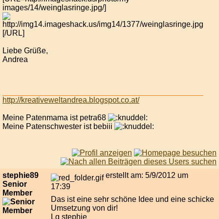
images/14/weinglasringe.jpg/]
[/URL]
Liebe Grüße,
Andrea
http://kreativeweltandrea.blogspot.co.at/
Meine Patenmama ist petra68
Meine Patenschwester ist bebiii
stephie89
erstellt am: 5/9/2012 um
Senior
17:39
Member
Das ist eine sehr schöne Idee und eine schicke
Umsetzung von dir!
Lg stephie