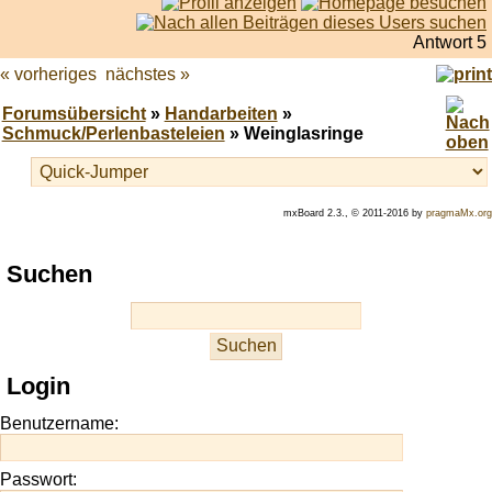
Antwort 5
« vorheriges
nächstes »
Forumsübersicht
»
Handarbeiten
»
Schmuck/Perlenbasteleien
» Weinglasringe
mxBoard 2.3., © 2011-2016 by
pragmaMx.org
Play
Suchen
best
casino
slots
at
this
Login
site
https://onlineslots.money/
.
Benutzername:
Passwort: