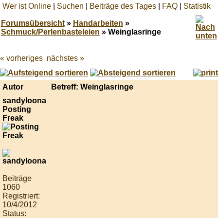
Wer ist Online
|
Suchen
|
Beiträge des Tages
|
FAQ
|
Statistik
Forumsübersicht
»
Handarbeiten
»
Schmuck/Perlenbasteleien
» Weinglasringe
« vorheriges
nächstes »
Best
online
live
casino
Autor
Betreff: Weinglasringe
reviews.
sandyloona
Posting
Freak
Beiträge
1060
Registriert:
10/4/2012
Status: