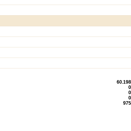
60.198
0
0
0
975