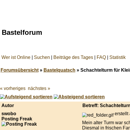
Bastelforum
Wer ist Online
|
Suchen
|
Beiträge des Tages
|
FAQ
|
Statistik
Forumsübersicht
»
Bastelquatsch
» Schachtelturm für Klei
« vorheriges
nächstes »
Best
online
live
casino
Autor
Betreff: Schachtelturm
reviews.
swobo
erstell
Posting Freak
Mein alter Turm war sch
Diesmal in frischen Far