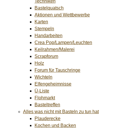
Techniken
Bastelquatsch
Aktionen und Wettbewerbe
Karten
Stempeln
Handarbeiten
Crea Pop/Lampen/Leuchten
Keilrahmen/Malerei
Scrapforum
Holz
Forum für Tauschringe
Wichteln
Elfengeheimnisse
Ü-Liste
Flohmarkt
Basteltreffen
Alles was nicht mit Basteln zu tun hat
Plauderecke
Kochen und Backen