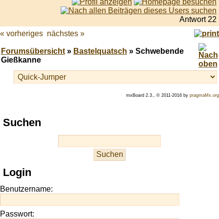
Antwort 22
« vorheriges
nächstes »
Forumsübersicht
»
Bastelquatsch
» Schwebende
Gießkanne
mxBoard 2.3., © 2011-2016 by
pragmaMx.org
Play
Suchen
best
casino
slots
at
this
Login
site
https://onlineslots.money/
.
Benutzername:
Passwort: