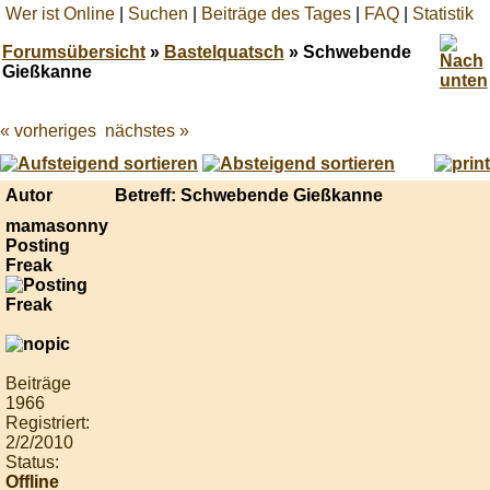
Wer ist Online
|
Suchen
|
Beiträge des Tages
|
FAQ
|
Statistik
Forumsübersicht
»
Bastelquatsch
» Schwebende
Gießkanne
« vorheriges
nächstes »
Best
online
live
casino
Autor
Betreff: Schwebende Gießkanne
reviews.
mamasonny
Posting
Freak
Beiträge
1966
Registriert:
2/2/2010
Status:
Offline