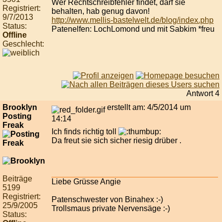
Wer Rechtschreibfehler findet, darf sie
Registriert:
behalten, hab genug davon!
9/7/2013
http://www.mellis-bastelwelt.de/blog/index.php
Status:
Patenelfen: LochLomond und mit Sabkim *freu
Offline
Geschlecht:
Antwort 4
Brooklyn
erstellt am: 4/5/2014 um
Posting
14:14
Freak
Ich finds richtig toll
Da freut sie sich sicher riesig drüber .
Beiträge
Liebe Grüsse Angie
5199
Registriert:
Patenschwester von Binahex :-)
25/9/2005
Trollsmaus private Nervensäge :-)
Status: