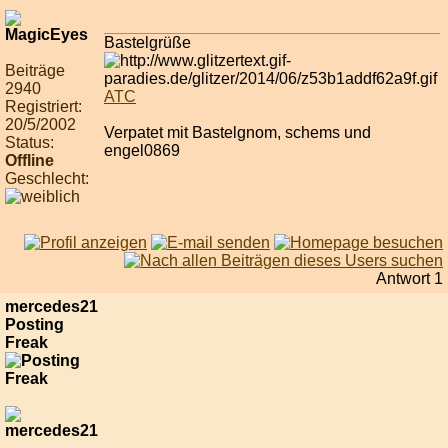
Bastelgrüße
Beiträge
2940
ATC
Registriert:
20/5/2002
Verpatet mit Bastelgnom, schems und
Status:
engel0869
Offline
Geschlecht:
Antwort 1
mercedes21
Posting
Freak