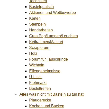
Techniken
Bastelquatsch
Aktionen und Wettbewerbe
Karten
Stempeln
Handarbeiten
Crea Pop/Lampen/Leuchten
Keilrahmen/Malerei
Scrapforum
Holz
Forum für Tauschringe
Wichteln
Elfengeheimnisse
Ü-Liste
Flohmarkt
Basteltreffen
Alles was nicht mit Basteln zu tun hat
Plauderecke
Kochen und Backen