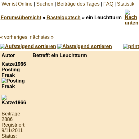
Wer ist Online
|
Suchen
|
Beiträge des Tages
|
FAQ
|
Statistik
Forumsübersicht
»
Bastelquatsch
» ein Leuchtturm
« vorheriges
nächstes »
Best
online
live
casino
Autor
Betreff: ein Leuchtturm
reviews.
Katze1966
Posting
Freak
Beiträge
2886
Registriert:
9/11/2011
Status: