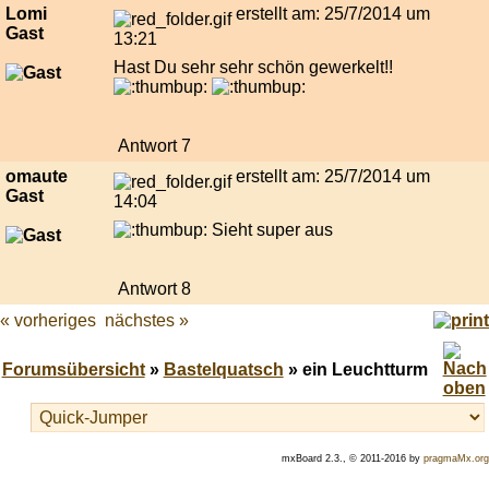
Lomi
erstellt am: 25/7/2014 um
Gast
13:21
Hast Du sehr sehr schön gewerkelt!!
Antwort 7
omaute
erstellt am: 25/7/2014 um
Gast
14:04
Sieht super aus
Antwort 8
« vorheriges
nächstes »
Forumsübersicht
»
Bastelquatsch
» ein Leuchtturm
mxBoard 2.3., © 2011-2016 by
pragmaMx.org