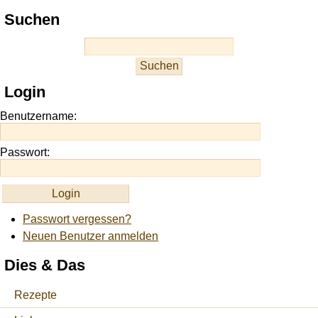
Play
Suchen
best
casino
slots
at
this
Login
site
https://onlineslots.money/
.
Benutzername:
Passwort:
Passwort vergessen?
Neuen Benutzer anmelden
Dies & Das
Rezepte