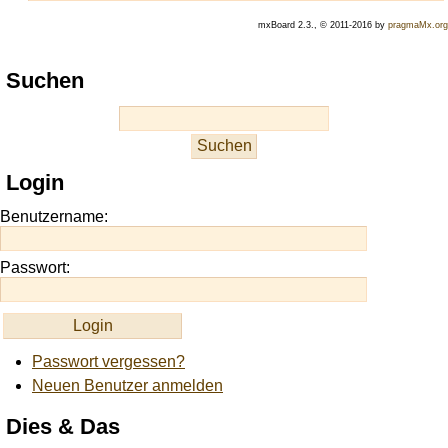
mxBoard 2.3., © 2011-2016 by
pragmaMx.org
Play
Suchen
best
casino
slots
at
this
Login
site
https://onlineslots.money/
.
Benutzername:
Passwort:
Passwort vergessen?
Neuen Benutzer anmelden
Dies & Das