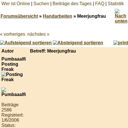
Wer ist Online
|
Suchen
|
Beiträge des Tages
|
FAQ
|
Statistik
Forumsübersicht
»
Handarbeiten
» Meerjungfrau
« vorheriges
nächstes »
Best
online
live
casino
Autor
Betreff: Meerjungfrau
reviews.
Pumbaaalfi
Posting
Freak
Beiträge
2586
Registriert:
1/6/2006
Status: