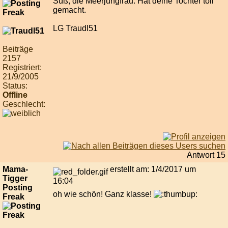
Süß, die Meerjungfrau. Hat deine Tochter toll
gemacht.
LG Traudl51
Beiträge
2157
Registriert:
21/9/2005
Status:
Offline
Geschlecht:
Antwort 15
Mama-
erstellt am: 1/4/2017 um
Tigger
16:04
Posting
oh wie schön! Ganz klasse!
Freak