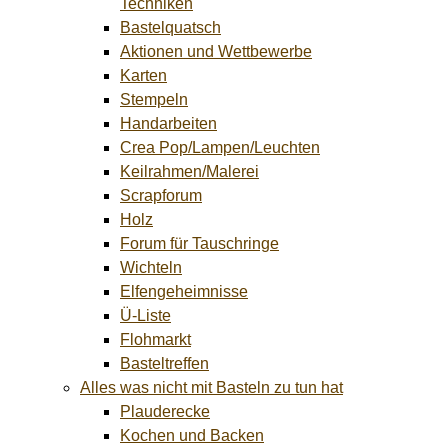
Techniken
Bastelquatsch
Aktionen und Wettbewerbe
Karten
Stempeln
Handarbeiten
Crea Pop/Lampen/Leuchten
Keilrahmen/Malerei
Scrapforum
Holz
Forum für Tauschringe
Wichteln
Elfengeheimnisse
Ü-Liste
Flohmarkt
Basteltreffen
Alles was nicht mit Basteln zu tun hat
Plauderecke
Kochen und Backen