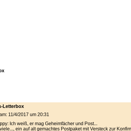
ox
s-Letterbox
t am: 11/4/2017 um 20:31
Ich weiß, er mag Geheimfächer und Post...
iele..., ein auf alt gemachtes Postpaket mit Versteck zur Konfirm