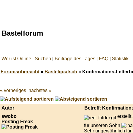
Bastelforum
Wer ist Online
|
Suchen
|
Beiträge des Tages
|
FAQ
|
Statistik
Forumsübersicht
»
Bastelquatsch
» Konfirmations-Letterb
« vorheriges
nächstes »
Best
online
live
casino
Autor
Betreff: Konfirmation
reviews.
swobo
erstell
Posting Freak
für unseren Sohn
Sehr ungewöhnlich für v