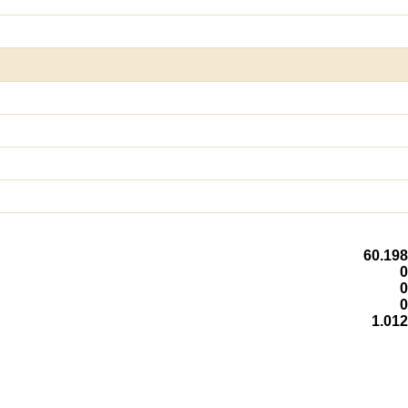
60.198
0
0
0
1.012