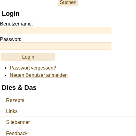
at
this
Login
site
https://onlineslots.money/
.
Benutzername:
Passwort:
Passwort vergessen?
Neuen Benutzer anmelden
Dies & Das
Rezepte
Links
Sitebanner
Feedback