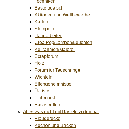
Techniken
Bastelquatsch
Aktionen und Wettbewerbe
Karten
Stempeln
Handarbeiten
Crea Pop/Lampen/Leuchten
Keilrahmen/Malerei
Scrapforum
Holz
Forum für Tauschringe
Wichteln
Elfengeheimnisse
Ü-Liste
Flohmarkt
Basteltreffen
Alles was nicht mit Basteln zu tun hat
Plauderecke
Kochen und Backen