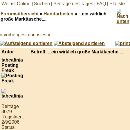
Wer ist Online
|
Suchen
|
Beiträge des Tages
|
FAQ
|
Statistik
Forumsübersicht
»
Handarbeiten
» ...ein wirklich
große Markttasche....
« vorheriges
nächstes »
Best
online
live
casino
Autor
Betreff: ...ein wirklich große Markttasche....
reviews.
tabeafinja
Posting
Freak
Beiträge
3079
Registriert:
2/9/2006
Status: