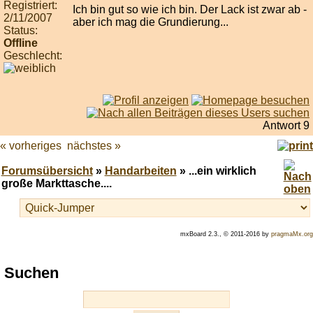
Registriert:
Ich bin gut so wie ich bin. Der Lack ist zwar ab -
2/11/2007
aber ich mag die Grundierung...
Status:
Offline
Geschlecht:
Antwort 9
« vorheriges
nächstes »
Forumsübersicht
»
Handarbeiten
» ...ein wirklich
große Markttasche....
mxBoard 2.3., © 2011-2016 by
pragmaMx.org
Play
Suchen
best
casino
slots