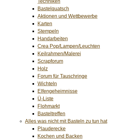
Techniken
Bastelquatsch
Aktionen und Wettbewerbe
Karten
Stempeln
Handarbeiten
Crea Pop/Lampen/Leuchten
Keilrahmen/Malerei
Scrapforum
Holz
Forum für Tauschringe
Wichteln
Elfengeheimnisse
Ü-Liste
Flohmarkt
Basteltreffen
Alles was nicht mit Basteln zu tun hat
Plauderecke
Kochen und Backen