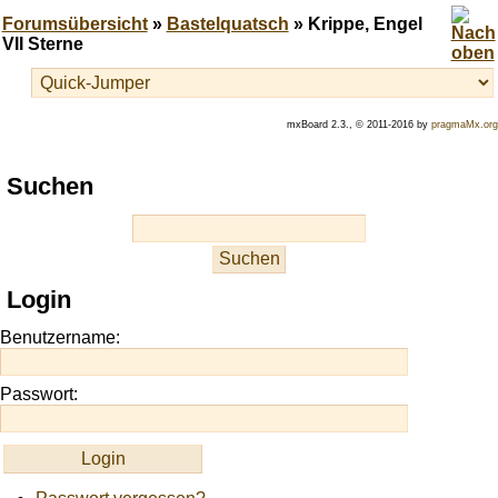
Forumsübersicht
»
Bastelquatsch
» Krippe, Engel
VII Sterne
mxBoard 2.3., © 2011-2016 by
pragmaMx.org
Play
Suchen
best
casino
slots
at
this
Login
site
https://onlineslots.money/
.
Benutzername:
Passwort: