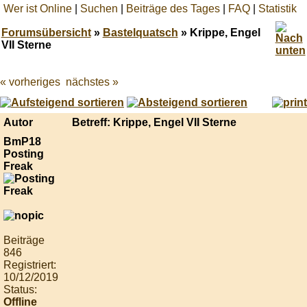
Wer ist Online
|
Suchen
|
Beiträge des Tages
|
FAQ
|
Statistik
Forumsübersicht
»
Bastelquatsch
» Krippe, Engel
VII Sterne
« vorheriges
nächstes »
Best
online
live
casino
Autor
Betreff: Krippe, Engel VII Sterne
reviews.
BmP18
Posting
Freak
Beiträge
846
Registriert:
10/12/2019
Status:
Offline