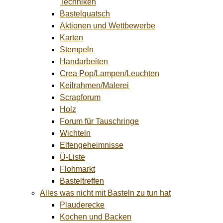
Techniken
Bastelquatsch
Aktionen und Wettbewerbe
Karten
Stempeln
Handarbeiten
Crea Pop/Lampen/Leuchten
Keilrahmen/Malerei
Scrapforum
Holz
Forum für Tauschringe
Wichteln
Elfengeheimnisse
Ü-Liste
Flohmarkt
Basteltreffen
Alles was nicht mit Basteln zu tun hat
Plauderecke
Kochen und Backen