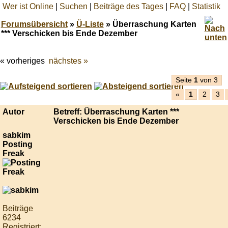
Wer ist Online
|
Suchen
|
Beiträge des Tages
|
FAQ
|
Statistik
Forumsübersicht
»
Ü-Liste
» Überraschung Karten
*** Verschicken bis Ende Dezember
« vorheriges
nächstes »
Best
online
live
Seite
1
von 3
casino
«
1
2
3
reviews.
Autor
Betreff: Überraschung Karten ***
Verschicken bis Ende Dezember
sabkim
Posting
Freak
Beiträge
6234
Registriert: