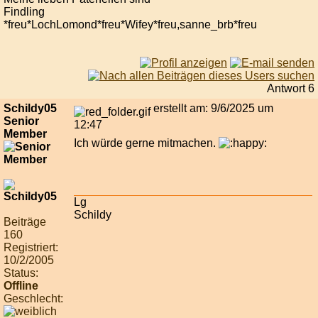
Findling
*freu*LochLomond*freu*Wifey*freu,sanne_brb*freu
Antwort 6
Schildy05
erstellt am: 9/6/2025 um
Senior
12:47
Member
Ich würde gerne mitmachen.
Lg
Schildy
Beiträge
160
Registriert:
10/2/2005
Status:
Offline
Geschlecht: