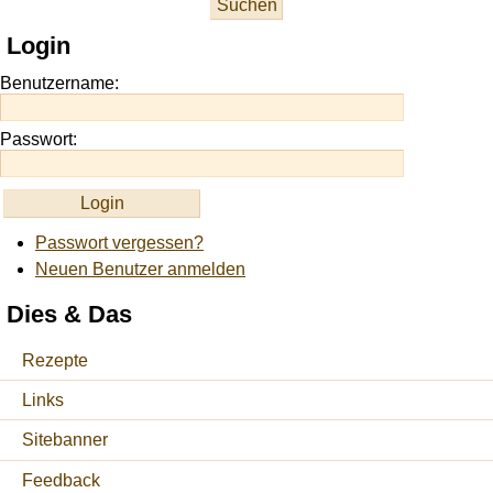
at
this
Login
site
https://onlineslots.money/
.
Benutzername:
Passwort:
Passwort vergessen?
Neuen Benutzer anmelden
Dies & Das
Rezepte
Links
Sitebanner
Feedback