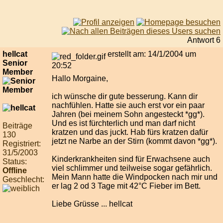
Antwort 6
hellcat
erstellt am: 14/1/2004 um
Senior
20:52
Member
Hallo Morgaine,
ich wünsche dir gute besserung. Kann dir
nachfühlen. Hatte sie auch erst vor ein paar
Jahren (bei meinem Sohn angesteckt *gg*).
Und es ist fürchterlich und man darf nicht
Beiträge
kratzen und das juckt. Hab fürs kratzen dafür
130
jetzt ne Narbe an der Stirn (kommt davon *gg*).
Registriert:
31/5/2003
Kinderkrankheiten sind für Erwachsene auch
Status:
viel schlimmer und teilweise sogar gefährlich.
Offline
Mein Mann hatte die Windpocken nach mir und
Geschlecht:
er lag 2 od 3 Tage mit 42°C Fieber im Bett.
Liebe Grüsse ... hellcat