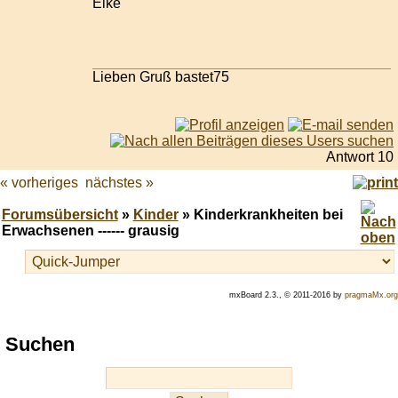
Elke
Lieben Gruß bastet75
Antwort 10
« vorheriges
nächstes »
Forumsübersicht
»
Kinder
» Kinderkrankheiten bei
Erwachsenen ------ grausig
mxBoard 2.3., © 2011-2016 by
pragmaMx.org
Play
Suchen
best
casino
slots