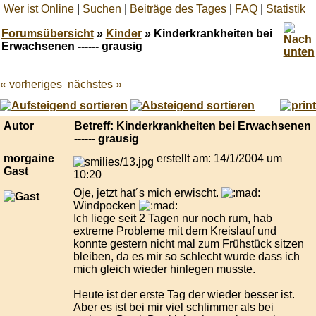
Wer ist Online
|
Suchen
|
Beiträge des Tages
|
FAQ
|
Statistik
Forumsübersicht
»
Kinder
» Kinderkrankheiten bei
Erwachsenen ------ grausig
« vorheriges
nächstes »
Best
online
live
casino
Autor
Betreff: Kinderkrankheiten bei Erwachsenen
reviews.
------ grausig
morgaine
erstellt am: 14/1/2004 um
Gast
10:20
Oje, jetzt hat´s mich erwischt.
Windpocken
Ich liege seit 2 Tagen nur noch rum, hab
extreme Probleme mit dem Kreislauf und
konnte gestern nicht mal zum Frühstück sitzen
bleiben, da es mir so schlecht wurde dass ich
mich gleich wieder hinlegen musste.
Heute ist der erste Tag der wieder besser ist.
Aber es ist bei mir viel schlimmer als bei