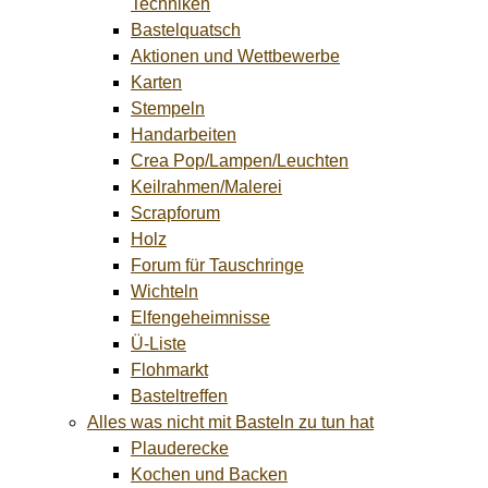
Techniken
Bastelquatsch
Aktionen und Wettbewerbe
Karten
Stempeln
Handarbeiten
Crea Pop/Lampen/Leuchten
Keilrahmen/Malerei
Scrapforum
Holz
Forum für Tauschringe
Wichteln
Elfengeheimnisse
Ü-Liste
Flohmarkt
Basteltreffen
Alles was nicht mit Basteln zu tun hat
Plauderecke
Kochen und Backen