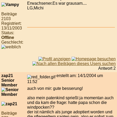
Erwachsener.Es war grausam....
LG,Michi
Beiträge
2103
Registriert:
13/11/2003
Status:
Offline
Geschlecht:
Antwort 2
zap21
erstellt am: 14/1/2004 um
Senior
11:52
Member
auch von mir: gute besserung!
also mein patenkind sprießt ja momentan auch
und da kam die frage: hatte papa schon die
windpocken??
der ist nämlich als junge adoptiert worden und
Beiträge
die pflegeeltern sagten nein. also er sofort zum