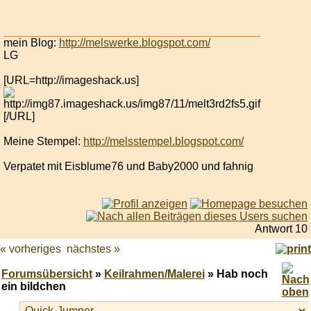
mein Blog:
http://melswerke.blogspot.com/
LG
[URL=http://imageshack.us]
[/URL]
Meine Stempel:
http://melsstempel.blogspot.com/
Verpatet mit Eisblume76 und Baby2000 und fahnig
Antwort 10
« vorheriges
nächstes »
Forumsübersicht
»
Keilrahmen/Malerei
» Hab noch
ein bildchen