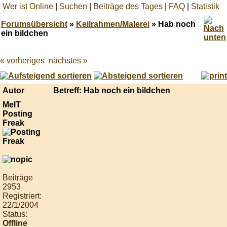
Wer ist Online
|
Suchen
|
Beiträge des Tages
|
FAQ
|
Statistik
Forumsübersicht
»
Keilrahmen/Malerei
» Hab noch
ein bildchen
« vorheriges
nächstes »
Best
online
live
casino
Autor
Betreff: Hab noch ein bildchen
reviews.
MelT
Posting
Freak
Beiträge
2953
Registriert:
22/1/2004
Status:
Offline