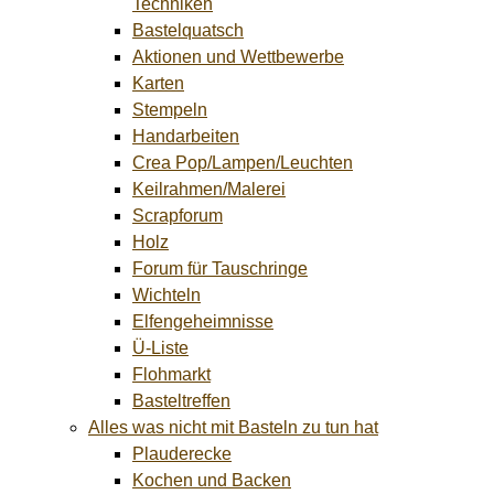
Techniken
Bastelquatsch
Aktionen und Wettbewerbe
Karten
Stempeln
Handarbeiten
Crea Pop/Lampen/Leuchten
Keilrahmen/Malerei
Scrapforum
Holz
Forum für Tauschringe
Wichteln
Elfengeheimnisse
Ü-Liste
Flohmarkt
Basteltreffen
Alles was nicht mit Basteln zu tun hat
Plauderecke
Kochen und Backen