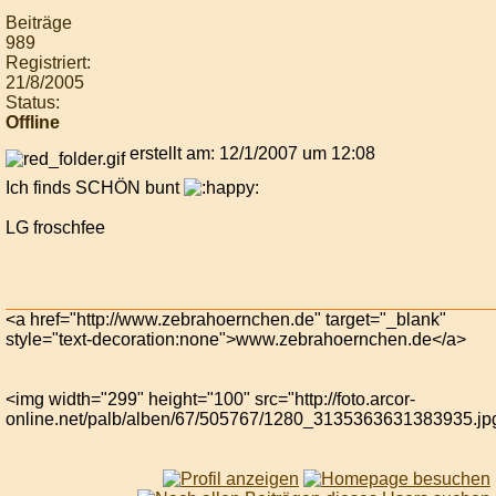
Beiträge
989
Registriert:
21/8/2005
Status:
Offline
erstellt am: 12/1/2007 um 12:08
Ich finds SCHÖN bunt
LG froschfee
<a href="http://www.zebrahoernchen.de" target="_blank"
style="text-decoration:none">www.zebrahoernchen.de</a>
<img width="299" height="100" src="http://foto.arcor-
online.net/palb/alben/67/505767/1280_3135363631383935.jp