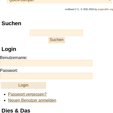
mxBoard 2.3., © 2011-2016 by
pragmaMx.org
Play
Suchen
best
casino
slots
at
this
Login
site
https://onlineslots.money/
.
Benutzername:
Passwort:
Passwort vergessen?
Neuen Benutzer anmelden
Dies & Das