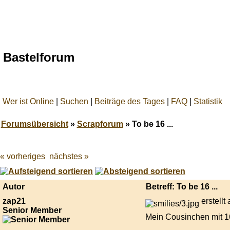
Bastelforum
Wer ist Online
|
Suchen
|
Beiträge des Tages
|
FAQ
|
Statistik
Forumsübersicht
»
Scrapforum
» To be 16 ...
« vorheriges
nächstes »
Best
online
live
casino
Autor
Betreff: To be 16 ...
reviews.
zap21
erstell
Senior Member
Mein Cousinchen mit 1