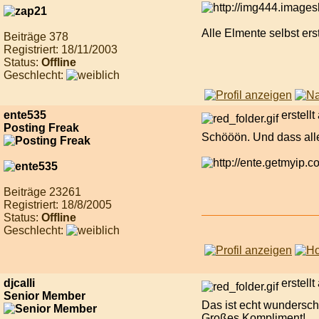
Alle Elmente selbst erst
Beiträge 378
Registriert: 18/11/2003
Status:
Offline
Geschlecht:
ente535
erstell
Posting Freak
Schööön. Und dass alles 
Beiträge 23261
Registriert: 18/8/2005
Status:
Offline
Geschlecht:
djcalli
erstell
Senior Member
Das ist echt wunderschön
Großes Kompliment!