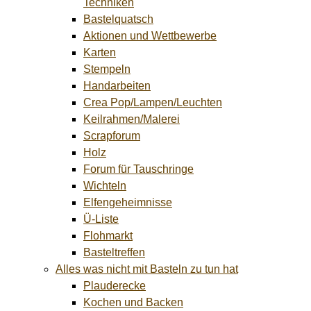
Techniken
Bastelquatsch
Aktionen und Wettbewerbe
Karten
Stempeln
Handarbeiten
Crea Pop/Lampen/Leuchten
Keilrahmen/Malerei
Scrapforum
Holz
Forum für Tauschringe
Wichteln
Elfengeheimnisse
Ü-Liste
Flohmarkt
Basteltreffen
Alles was nicht mit Basteln zu tun hat
Plauderecke
Kochen und Backen