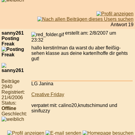
Antwort 19
sanny261
erstellt am: 2/8/2007 um
Posting
23:32
Freak
hallo kerstin!man da warst du aber fleißig-
sehen klasse aus deine karten!hoffe dir gehts
gut!
Beiträge
LG Janina
2940
Registriert:
Creative Friday
21/4/2006
Status:
verpatet mit: calino20,knutschimund und
Offline
sinifuzzy
Geschlecht: