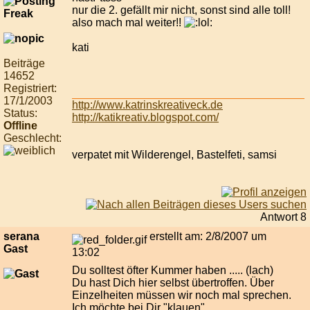
nur die 2. gefällt mir nicht, sonst sind alle toll!
also mach mal weiter!!
kati
Beiträge
14652
Registriert:
17/1/2003
http://www.katrinskreativeck.de
Status:
http://katikreativ.blogspot.com/
Offline
Geschlecht:
verpatet mit Wilderengel, Bastelfeti, samsi
Antwort 8
serana
erstellt am: 2/8/2007 um
Gast
13:02
Du solltest öfter Kummer haben ..... (lach)
Du hast Dich hier selbst übertroffen. Über
Einzelheiten müssen wir noch mal sprechen.
Ich möchte bei Dir "klauen".