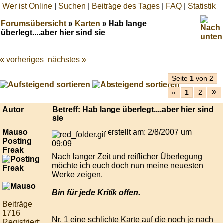
Wer ist Online
|
Suchen
|
Beiträge des Tages
|
FAQ
|
Statistik
Forumsübersicht
»
Karten
» Hab lange
überlegt....aber hier sind sie
« vorheriges
nächstes »
Best
online
live
Seite
1
von 2
casino
»
«
1
2
reviews.
Autor
Betreff: Hab lange überlegt....aber hier sind
sie
Mauso
erstellt am: 2/8/2007 um
Posting
09:09
Freak
Nach langer Zeit und reiflicher Überlegung
möchte ich euch doch nun meine neuesten
Werke zeigen.
Bin für jede Kritik offen.
Beiträge
1716
Nr. 1 eine schlichte Karte auf die noch je nach
Registriert: