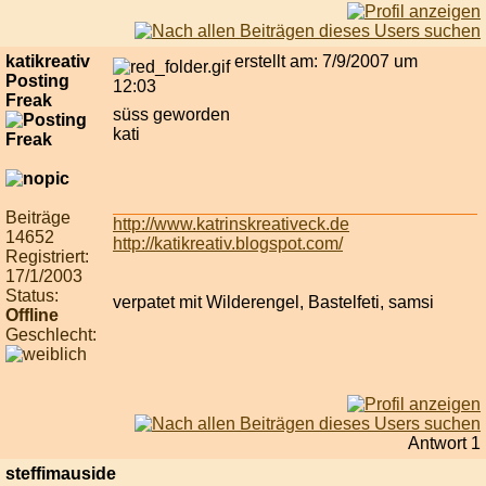
katikreativ
erstellt am: 7/9/2007 um
Posting
12:03
Freak
süss geworden
kati
Beiträge
http://www.katrinskreativeck.de
14652
http://katikreativ.blogspot.com/
Registriert:
17/1/2003
Status:
verpatet mit Wilderengel, Bastelfeti, samsi
Offline
Geschlecht:
Antwort 1
steffimauside