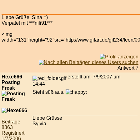
Liebe Grüße, Sina =)
Verpatet mit ***nili91***
<img
width="131"height="92"src="http://www.gifart.de/gif234/feen/0
Antwort 7
Hexe666
erstellt am: 7/9/2007 um
Posting
14:44
Freak
Sieht süß aus.
Liebe Grüsse
Beiträge
Sylvia
8363
Registriert:
1/7/2006