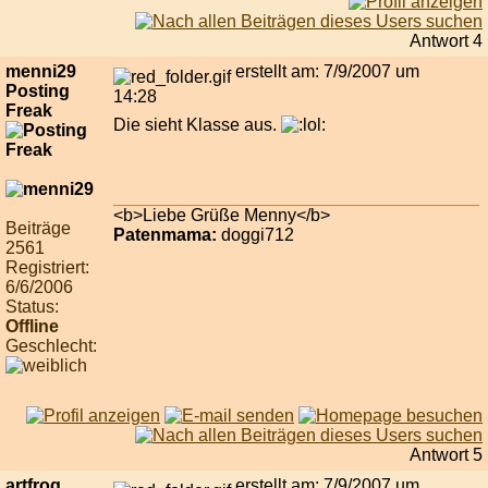
Antwort 4
menni29
erstellt am: 7/9/2007 um
Posting
14:28
Freak
Die sieht Klasse aus.
<b>Liebe Grüße Menny</b>
Beiträge
Patenmama:
doggi712
2561
Registriert:
6/6/2006
Status:
Offline
Geschlecht:
Antwort 5
artfrog
erstellt am: 7/9/2007 um