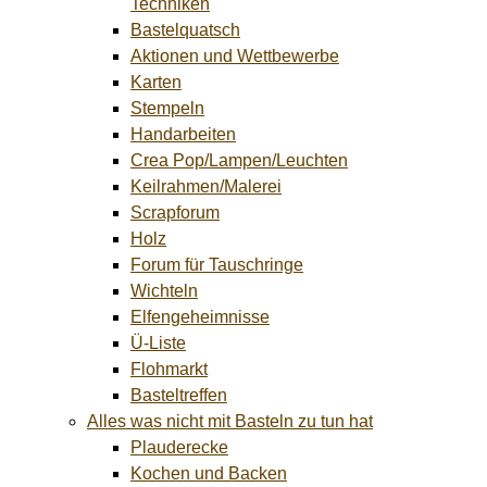
Techniken
Bastelquatsch
Aktionen und Wettbewerbe
Karten
Stempeln
Handarbeiten
Crea Pop/Lampen/Leuchten
Keilrahmen/Malerei
Scrapforum
Holz
Forum für Tauschringe
Wichteln
Elfengeheimnisse
Ü-Liste
Flohmarkt
Basteltreffen
Alles was nicht mit Basteln zu tun hat
Plauderecke
Kochen und Backen