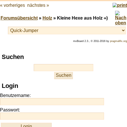
« vorheriges
nächstes »
Forumsübersicht
»
Holz
» Kleine Hexe aus Holz =)
mxBoard 2.3., © 2011-2016 by
pragmaMx.org
Play
Suchen
best
casino
slots
at
this
Login
site
https://onlineslots.money/
.
Benutzername:
Passwort: