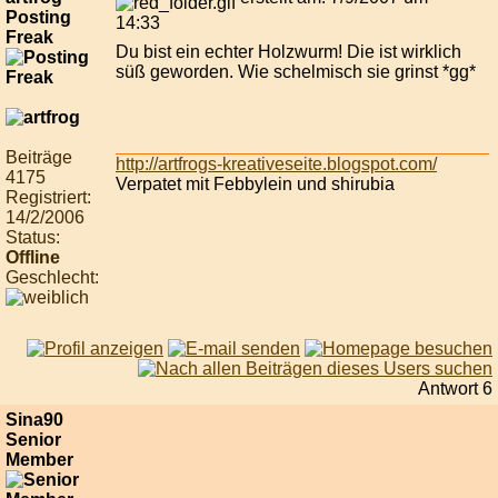
Posting
14:33
Freak
Du bist ein echter Holzwurm! Die ist wirklich
süß geworden. Wie schelmisch sie grinst *gg*
Beiträge
http://artfrogs-kreativeseite.blogspot.com/
4175
Verpatet mit Febbylein und shirubia
Registriert:
14/2/2006
Status:
Offline
Geschlecht:
Antwort 6
Sina90
Senior
Member