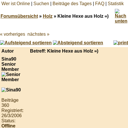
Wer ist Online
|
Suchen
|
Beiträge des Tages
|
FAQ
|
Statistik
Forumsübersicht
»
Holz
» Kleine Hexe aus Holz =)
« vorheriges
nächstes »
Best
online
live
casino
Autor
Betreff: Kleine Hexe aus Holz =)
reviews.
Sina90
Senior
Member
Beiträge
360
Registriert:
26/3/2006
Status:
Offline