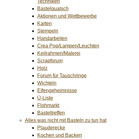
Techniken
Bastelquatsch
Aktionen und Wettbewerbe
Karten
Stempeln
Handarbeiten
Crea Pop/Lampen/Leuchten
Keilrahmen/Malerei
Scrapforum
Holz
Forum für Tauschringe
Wichteln
Elfengeheimnisse
Ü-Liste
Flohmarkt
Basteltreffen
Alles was nicht mit Basteln zu tun hat
Plauderecke
Kochen und Backen