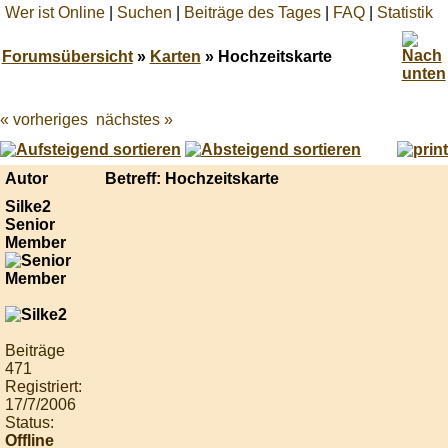
Wer ist Online
|
Suchen
|
Beiträge des Tages
|
FAQ
|
Statistik
Forumsübersicht
»
Karten
» Hochzeitskarte
« vorheriges
nächstes »
Best
online
live
casino
Autor
Betreff: Hochzeitskarte
reviews.
Silke2
Senior
Member
Beiträge
471
Registriert:
17/7/2006
Status:
Offline