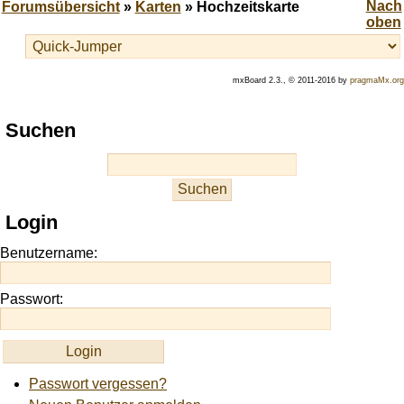
Forumsübersicht
»
Karten
» Hochzeitskarte
mxBoard 2.3., © 2011-2016 by
pragmaMx.org
Play
Suchen
best
casino
slots
at
this
Login
site
https://onlineslots.money/
.
Benutzername:
Passwort:
Passwort vergessen?