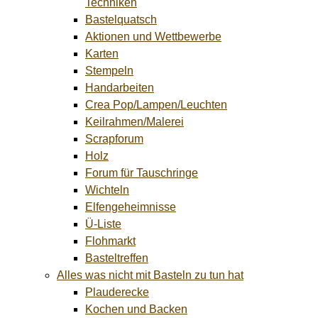
Techniken
Bastelquatsch
Aktionen und Wettbewerbe
Karten
Stempeln
Handarbeiten
Crea Pop/Lampen/Leuchten
Keilrahmen/Malerei
Scrapforum
Holz
Forum für Tauschringe
Wichteln
Elfengeheimnisse
Ü-Liste
Flohmarkt
Basteltreffen
Alles was nicht mit Basteln zu tun hat
Plauderecke
Kochen und Backen