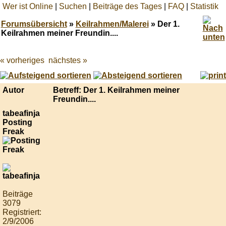
Wer ist Online
|
Suchen
|
Beiträge des Tages
|
FAQ
|
Statistik
Forumsübersicht
»
Keilrahmen/Malerei
» Der 1.
Keilrahmen meiner Freundin....
« vorheriges
nächstes »
Best
online
live
casino
Autor
Betreff: Der 1. Keilrahmen meiner
reviews.
Freundin....
tabeafinja
Posting
Freak
Beiträge
3079
Registriert:
2/9/2006