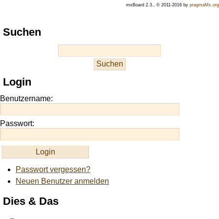
mxBoard 2.3., © 2011-2016 by
pragmaMx.org
Play
Suchen
best
casino
slots
at
this
Login
site
https://onlineslots.money/
.
Benutzername:
Passwort:
Passwort vergessen?
Neuen Benutzer anmelden
Dies & Das