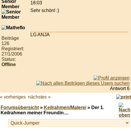
Senior
18:03
Member
Sehr schön! :)
LG ANJA
Beiträge
126
Registriert:
27/1/2006
Status:
Offline
Antwort 6
« vorheriges
nächstes »
Forumsübersicht
»
Keilrahmen/Malerei
» Der 1.
Keilrahmen meiner Freundin....