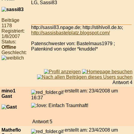
LG, Sassi83
Beiträge
1178
http://sassi83.npage.de; http://stihlvoll.de.to;
Registriert:
http://sassisbastelplatz.blogspot.com/
1/8/2007
Status:
Patenschwester von: Bastelmaus1979 ;
Offline
Patenkind von spider *knuddel*
Geschlecht:
Antwort 4
mino1
erstellt am: 23/4/2008 um
Gast
16:37
Einfach Traumhaft!
Antwort 5
Matheflo
erstellt am: 23/4/2008 um