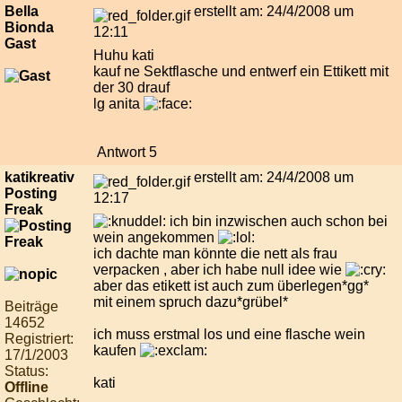
Bella
erstellt am: 24/4/2008 um
Bionda
12:11
Gast
Huhu kati
kauf ne Sektflasche und entwerf ein Ettikett mit
der 30 drauf
lg anita
Antwort 5
katikreativ
erstellt am: 24/4/2008 um
Posting
12:17
Freak
ich bin inzwischen auch schon bei
wein angekommen
ich dachte man könnte die nett als frau
verpacken , aber ich habe null idee wie
aber das etikett ist auch zum überlegen*gg*
mit einem spruch dazu*grübel*
Beiträge
14652
ich muss erstmal los und eine flasche wein
Registriert:
kaufen
17/1/2003
Status:
kati
Offline