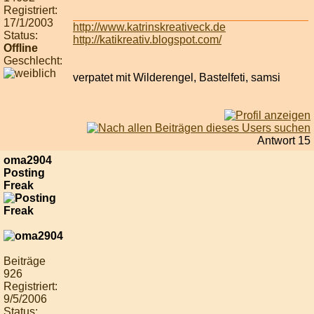
Registriert:
17/1/2003
http://www.katrinskreativeck.de
Status:
http://katikreativ.blogspot.com/
Offline
Geschlecht:
verpatet mit Wilderengel, Bastelfeti, samsi
Antwort 15
oma2904
Posting
Freak
Beiträge
926
Registriert:
9/5/2006
Status: