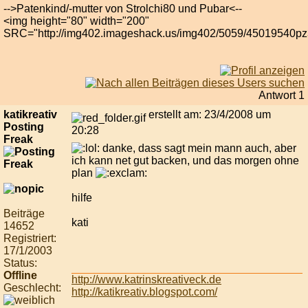
-->Patenkind/-mutter von Strolchi80 und Pubar<--
<img height="80" width="200"
SRC="http://img402.imageshack.us/img402/5059/45019540pz3
Antwort 1
katikreativ
erstellt am: 23/4/2008 um
Posting
20:28
Freak
danke, dass sagt mein mann auch, aber
ich kann net gut backen, und das morgen ohne
plan
hilfe
Beiträge
kati
14652
Registriert:
17/1/2003
Status:
Offline
http://www.katrinskreativeck.de
Geschlecht:
http://katikreativ.blogspot.com/