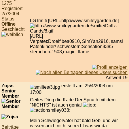
1275
Registriert:
2/7/2004
Status:
LG triniti [URL=http://www.smileygarden.de]
Offline
Geschlecht:
[/URL]
Verpatet:Droelf,bea0910, SimYan2916, samsi
Patenkinder/-schwestern:Sensation8385
sternchen-1503,magic_flame
Antwort 19
Zojss
erstellt am: 25/4/2008 um
Senior
17:00
Member
Geiles Ding die Karte.Der Spruch mit dem
"NICHTS" ist auch genial
.
Mein Schwiegervater hat bald Geb. und wir
wissen auch nicht so recht was wir da
Beiträge