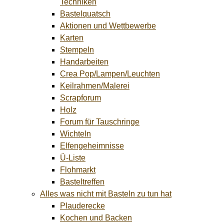
Techniken
Bastelquatsch
Aktionen und Wettbewerbe
Karten
Stempeln
Handarbeiten
Crea Pop/Lampen/Leuchten
Keilrahmen/Malerei
Scrapforum
Holz
Forum für Tauschringe
Wichteln
Elfengeheimnisse
Ü-Liste
Flohmarkt
Basteltreffen
Alles was nicht mit Basteln zu tun hat
Plauderecke
Kochen und Backen