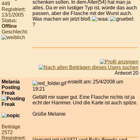
schenken sollen. In dem Alter(54) hat man ja
449
alles. Da er ein lustiger Typ ist, würde das auch
Registriert:
passen, aber die Flasche mit der Wurst auch.
13/1/2005
Was machen wir jetzt bloß
Status:
?
Offline
Geschlecht:
Antwort 20
Melania
erstellt am: 25/4/2008 um
Posting
19:21
Freak
Gefällt mir super gut. Eine Flasche nichts ist ja
echt der Hammer. Und die Karte ist auch spitze.
Grüße Melanie
Beiträge
2572
Registriert:
Verpatet mit ich1971 und Bella Bionda und