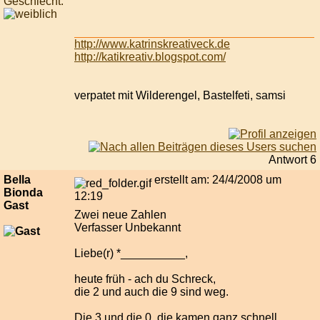
Geschlecht:
http://www.katrinskreativeck.de
http://katikreativ.blogspot.com/
verpatet mit Wilderengel, Bastelfeti, samsi
Antwort 6
Bella
erstellt am: 24/4/2008 um
Bionda
12:19
Gast
Zwei neue Zahlen
Verfasser Unbekannt
Liebe(r) *__________,
heute früh - ach du Schreck,
die 2 und auch die 9 sind weg.
Die 3 und die 0, die kamen ganz schnell