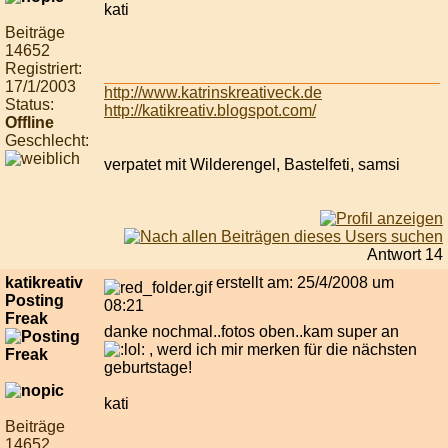
kati
Beiträge
14652
Registriert:
17/1/2003
http://www.katrinskreativeck.de
Status:
http://katikreativ.blogspot.com/
Offline
Geschlecht:
verpatet mit Wilderengel, Bastelfeti, samsi
Antwort 14
katikreativ
erstellt am: 25/4/2008 um
Posting
08:21
Freak
danke nochmal..fotos oben..kam super an
, werd ich mir merken für die nächsten
geburtstage!
kati
Beiträge
14652