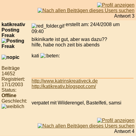
Antwort 3
katikreativ
erstellt am: 24/4/2008 um
Posting
09:40
Freak
bikinikarte ist gut, aber was dazu??
hilfe, habe noch zeit bis abends
kati
Beiträge
14652
Registriert:
http://www.katrinskreativeck.de
17/1/2003
http://katikreativ.blogspot.com/
Status:
Offline
Geschlecht:
verpatet mit Wilderengel, Bastelfeti, samsi
Antwort 4