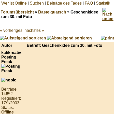
Wer ist Online
|
Suchen
|
Beiträge des Tages
|
FAQ
|
Statistik
Forumsübersicht
»
Bastelquatsch
» Geschenkidee
zum 30. mit Foto
« vorheriges
nächstes »
Best
online
live
casino
Autor
Betreff: Geschenkidee zum 30. mit Foto
reviews.
katikreativ
Posting
Freak
Beiträge
14652
Registriert:
17/1/2003
Status:
Offline