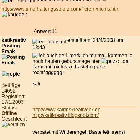
http://www.unterhaltungsspiele.com/Feiern/nichts.htm
Antwort 11
katikreativ
erstellt am: 24/4/2008 um
Posting
12:43
Freak
auch geil..merk ich mir mal..kommen ja
noch haufen geburststage hier
..da
käme mir nichts zu basteln grade
recht*gggggg*
kati
Beiträge
14652
Registriert:
17/1/2003
Status:
http://www.katrinskreativeck.de
Offline
http://katikreativ.blogspot.com/
Geschlecht:
verpatet mit Wilderengel, Bastelfeti, samsi