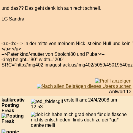
und das?? Das geht denk ich auh recht schnell.
LG Sandra
<u><b>--> In der mitte von meinem Nick ist eine Null und kein 
</b> </u>
-->Patenkind/-mutter von Strolchi80 und Pubar<--
<img height="80" width="200"
SRC="http://img402.imageshack.us/img402/5059/45019540pz3
Antwort 13
katikreativ
erstellt am: 24/4/2008 um
Posting
12:53
Freak
ich habe mich grad eben für die flasche
nichts entschieden, finds doch zu geil*gg*
danke melli