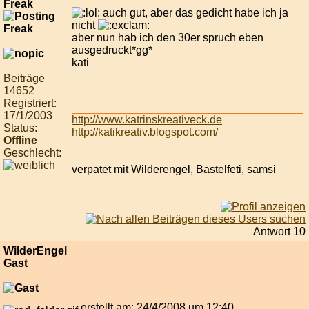
Freak
auch gut, aber das gedicht habe ich ja
nicht
aber nun hab ich den 30er spruch eben
ausgedruckt*gg*
kati
Beiträge
14652
Registriert:
17/1/2003
http://www.katrinskreativeck.de
Status:
http://katikreativ.blogspot.com/
Offline
Geschlecht:
verpatet mit Wilderengel, Bastelfeti, samsi
Antwort 10
WilderEngel
Gast
erstellt am: 24/4/2008 um 12:40