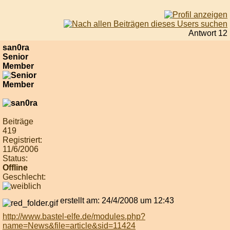
Antwort 12
san0ra
Senior
Member
Beiträge
419
Registriert:
11/6/2006
Status:
Offline
Geschlecht:
erstellt am: 24/4/2008 um 12:43
http://www.bastel-elfe.de/modules.php?
name=News&file=article&sid=11424