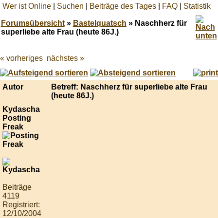
Wer ist Online
|
Suchen
|
Beiträge des Tages
|
FAQ
|
Statistik
Forumsübersicht
»
Bastelquatsch
» Naschherz für
superliebe alte Frau (heute 86J.)
« vorheriges
nächstes »
Best
online
live
casino
Autor
Betreff: Naschherz für superliebe alte Frau
reviews.
(heute 86J.)
Kydascha
Posting
Freak
Beiträge
4119
Registriert:
12/10/2004