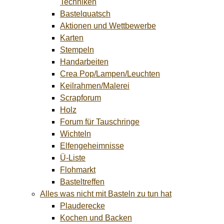
Techniken
Bastelquatsch
Aktionen und Wettbewerbe
Karten
Stempeln
Handarbeiten
Crea Pop/Lampen/Leuchten
Keilrahmen/Malerei
Scrapforum
Holz
Forum für Tauschringe
Wichteln
Elfengeheimnisse
Ü-Liste
Flohmarkt
Basteltreffen
Alles was nicht mit Basteln zu tun hat
Plauderecke
Kochen und Backen