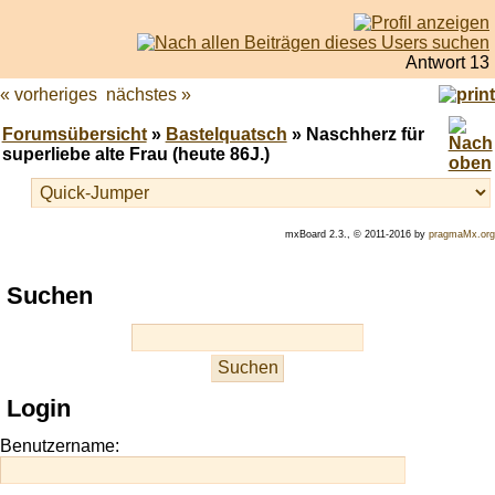
Antwort 13
« vorheriges
nächstes »
Forumsübersicht
»
Bastelquatsch
» Naschherz für
superliebe alte Frau (heute 86J.)
mxBoard 2.3., © 2011-2016 by
pragmaMx.org
Play
Suchen
best
casino
slots
at
this
Login
site
https://onlineslots.money/
.
Benutzername: