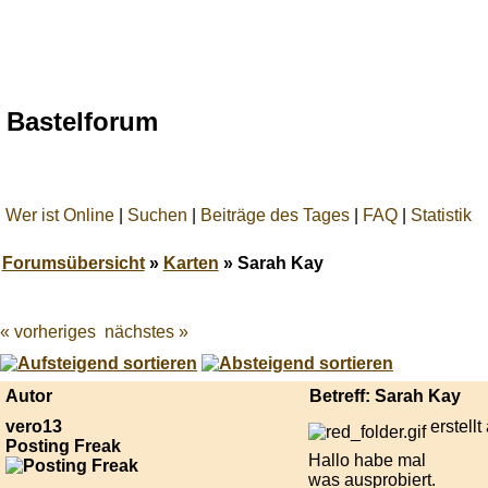
Bastelforum
Wer ist Online
|
Suchen
|
Beiträge des Tages
|
FAQ
|
Statistik
Forumsübersicht
»
Karten
» Sarah Kay
« vorheriges
nächstes »
Best
online
live
casino
Autor
Betreff: Sarah Kay
reviews.
vero13
erstell
Posting Freak
Hallo habe mal
was ausprobiert.