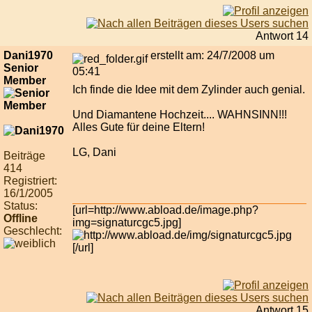
Antwort 14
Dani1970
erstellt am: 24/7/2008 um
Senior
05:41
Member
Ich finde die Idee mit dem Zylinder auch genial.
Und Diamantene Hochzeit.... WAHNSINN!!!
Alles Gute für deine Eltern!
LG, Dani
Beiträge
414
Registriert:
16/1/2005
Status:
[url=http://www.abload.de/image.php?
Offline
img=signaturcgc5.jpg]
Geschlecht:
[/url]
Antwort 15