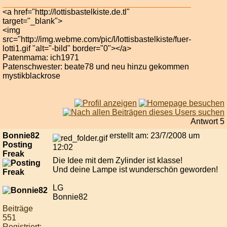
<a href="http://lottisbastelkiste.de.tl"
target="_blank">
<img
src="http://img.webme.com/pic/l/lottisbastelkiste/fuer-
lotti1.gif "alt="-bild" border="0"></a>
Patenmama: ich1971
Patenschwester: beate78 und neu hinzu gekommen
mystikblackrose
Antwort 5
Bonnie82
erstellt am: 23/7/2008 um
Posting
12:02
Freak
Die Idee mit dem Zylinder ist klasse!
Und deine Lampe ist wunderschön geworden!
LG
Bonnie82
Beiträge
551
Registriert: