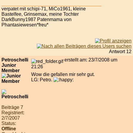
verpatet mit schipi-71, MiCo1961, kleine
Bastelfee, Grinsemax, meine Tochter
DarkBunny1987 Patenmama von
Phantasiewesen*freu*
Antwort 12
Petroschelli
erstellt am: 23/7/2008 um
Junior
21:26
Member
Wow die gefallen mir sehr gut.
LG: Petro.
Beiträge 7
Registriert:
2/7/2007
Status:
Offline