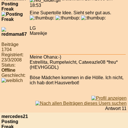
Posting
18:53
Freak
Eine Supertolle Idee. Sieht sehr gut aus.
LG
Mareikje
Beiträge
1704
Registriert:
Meine Ohana:-)
23/3/2008
Estrellita, Rumpelwicht, Catweazle08 *freu*
Status:
(HEVHGGDL)
Offline
Geschlecht:
Böse Mädchen kommen in die Hölle. Ich nicht,
ich hab dort Hausverbot!
Antwort 11
mercedes21
Posting
Freak