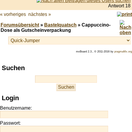
Antwort 18
« vorheriges
nächstes »
Forumsübersicht
»
Bastelquatsch
» Cappuccino-
Dose als Gutscheinverpackung
mxBoard 2.3., © 2011-2016 by
pragmaMx.org
Play
Suchen
best
casino
slots
at
this
Login
site
https://onlineslots.money/
.
Benutzername:
Passwort: