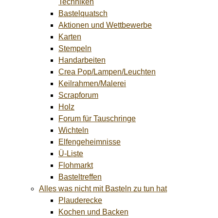
Techniken
Bastelquatsch
Aktionen und Wettbewerbe
Karten
Stempeln
Handarbeiten
Crea Pop/Lampen/Leuchten
Keilrahmen/Malerei
Scrapforum
Holz
Forum für Tauschringe
Wichteln
Elfengeheimnisse
Ü-Liste
Flohmarkt
Basteltreffen
Alles was nicht mit Basteln zu tun hat
Plauderecke
Kochen und Backen