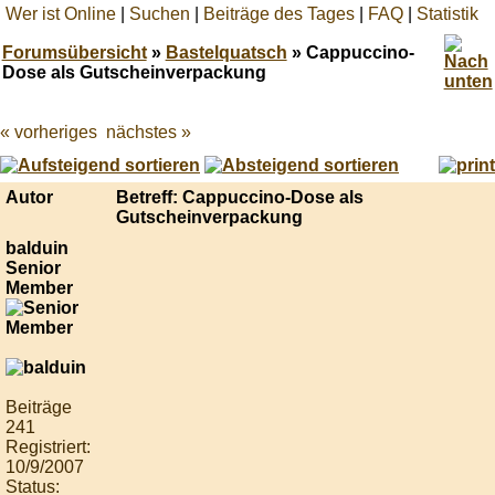
Wer ist Online
|
Suchen
|
Beiträge des Tages
|
FAQ
|
Statistik
Forumsübersicht
»
Bastelquatsch
» Cappuccino-
Dose als Gutscheinverpackung
« vorheriges
nächstes »
Best
online
live
casino
Autor
Betreff: Cappuccino-Dose als
reviews.
Gutscheinverpackung
balduin
Senior
Member
Beiträge
241
Registriert:
10/9/2007
Status: