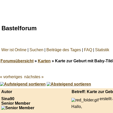
Bastelforum
Wer ist Online
|
Suchen
|
Beiträge des Tages
|
FAQ
|
Statistik
Forumsübersicht
»
Karten
» Karte zur Geburt mit Baby-Tild
« vorheriges
nächstes »
Best
online
live
casino
Autor
Betreff: Karte zur Geb
reviews.
Sina90
erstell
Senior Member
Hallo,