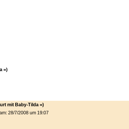
a =)
urt mit Baby-Tilda =)
t am: 28/7/2008 um 19:07