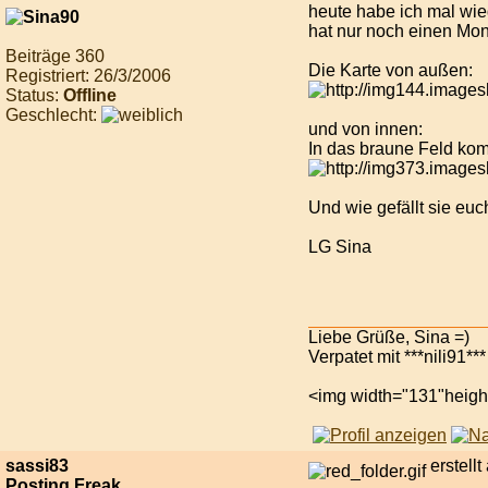
heute habe ich mal wie
hat nur noch einen Mon
Beiträge 360
Die Karte von außen:
Registriert: 26/3/2006
Status:
Offline
Geschlecht:
und von innen:
In das braune Feld k
Und wie gefällt sie euc
LG Sina
Liebe Grüße, Sina =)
Verpatet mit ***nili91***
<img width="131"height
sassi83
erstell
Posting Freak