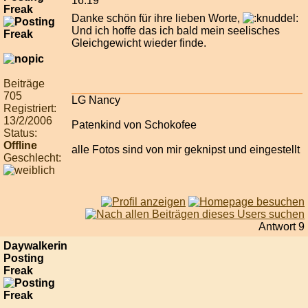
16:19
Freak
Danke schön für ihre lieben Worte,
Und ich hoffe das ich bald mein seelisches
Gleichgewicht wieder finde.
Beiträge
705
LG Nancy
Registriert:
13/2/2006
Patenkind von Schokofee
Status:
Offline
alle Fotos sind von mir geknipst und eingestellt
Geschlecht:
Antwort 9
Daywalkerin
Posting
Freak