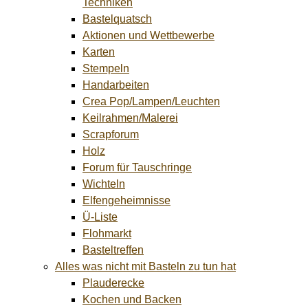
Techniken
Bastelquatsch
Aktionen und Wettbewerbe
Karten
Stempeln
Handarbeiten
Crea Pop/Lampen/Leuchten
Keilrahmen/Malerei
Scrapforum
Holz
Forum für Tauschringe
Wichteln
Elfengeheimnisse
Ü-Liste
Flohmarkt
Basteltreffen
Alles was nicht mit Basteln zu tun hat
Plauderecke
Kochen und Backen