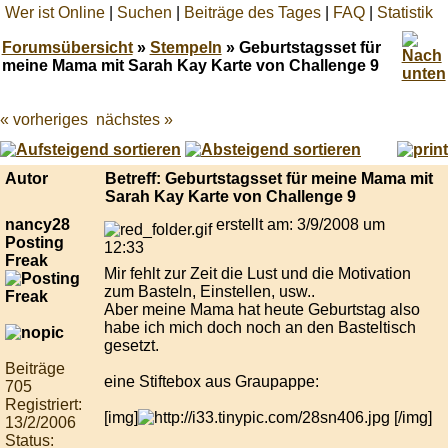
Wer ist Online
|
Suchen
|
Beiträge des Tages
|
FAQ
|
Statistik
Forumsübersicht
»
Stempeln
» Geburtstagsset für
meine Mama mit Sarah Kay Karte von Challenge 9
« vorheriges
nächstes »
Best
online
live
casino
Autor
Betreff: Geburtstagsset für meine Mama mit
reviews.
Sarah Kay Karte von Challenge 9
nancy28
erstellt am: 3/9/2008 um
Posting
12:33
Freak
Mir fehlt zur Zeit die Lust und die Motivation
zum Basteln, Einstellen, usw..
Aber meine Mama hat heute Geburtstag also
habe ich mich doch noch an den Basteltisch
gesetzt.
Beiträge
eine Stiftebox aus Graupappe:
705
Registriert:
[img]
[/img]
13/2/2006
Status: