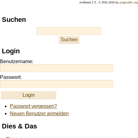
mxBoard 2.3., © 2011-2016 by
pragmaMx.org
Play
Suchen
best
casino
slots
at
this
Login
site
https://onlineslots.money/
.
Benutzername:
Passwort:
Passwort vergessen?
Neuen Benutzer anmelden
Dies & Das