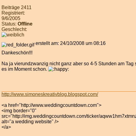
Beiträge 2411
Registriert:
9/6/2005
Status:
Offline
Geschlecht:
erstellt am: 24/10/2008 um 08:16
Dankeschön!!!
Na ja vierundzwanzig nicht ganz aber so 4-5 Stunden am Tag 
es im Moment schon.
http://www.simoneskreativblog.blogspot.com/
<a href="http://www.weddingcountdown.com">
<img border="0"
src="http://img.weddingcountdown.com/ticker/aqww1hm7xtmn
alt="a wedding website" />
</a>