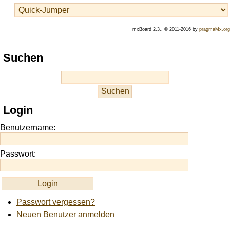
mxBoard 2.3., © 2011-2016 by
pragmaMx.org
Play
Suchen
best
casino
slots
at
this
Login
site
https://onlineslots.money/
.
Benutzername:
Passwort:
Passwort vergessen?
Neuen Benutzer anmelden