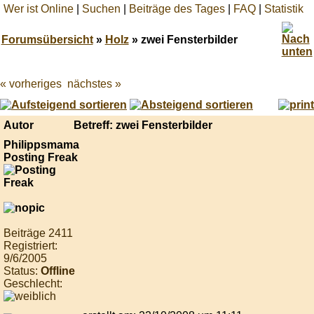
Wer ist Online
|
Suchen
|
Beiträge des Tages
|
FAQ
|
Statistik
Forumsübersicht
»
Holz
» zwei Fensterbilder
« vorheriges
nächstes »
Best
online
live
casino
Autor
Betreff: zwei Fensterbilder
reviews.
Philippsmama
Posting Freak
Beiträge 2411
Registriert:
9/6/2005
Status:
Offline
Geschlecht: