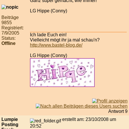
Ganz super gemacht, wie immer!
LG Hippe (Conny)
Beiträge
9855
Registriert:
7/9/2005
Ich lade Euch ein!
Status:
Vielleicht mögt ihr ja mal schau'n?
Offline
http://www.bastel-blog.de/
LG Hippe (Conny)
Antwort 9
Lumpie
erstellt am: 23/10/2008 um
Posting
20:52