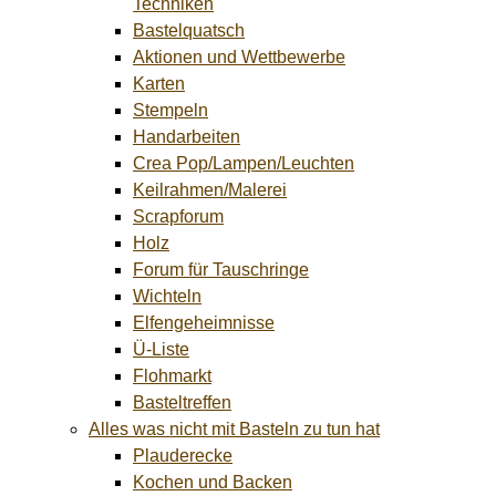
Techniken
Bastelquatsch
Aktionen und Wettbewerbe
Karten
Stempeln
Handarbeiten
Crea Pop/Lampen/Leuchten
Keilrahmen/Malerei
Scrapforum
Holz
Forum für Tauschringe
Wichteln
Elfengeheimnisse
Ü-Liste
Flohmarkt
Basteltreffen
Alles was nicht mit Basteln zu tun hat
Plauderecke
Kochen und Backen