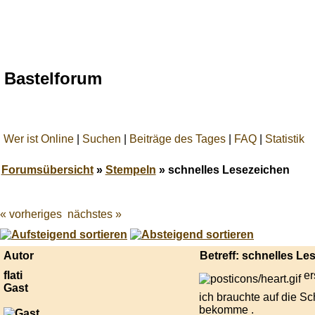
Bastelforum
Wer ist Online
|
Suchen
|
Beiträge des Tages
|
FAQ
|
Statistik
Forumsübersicht
»
Stempeln
» schnelles Lesezeichen
« vorheriges
nächstes »
Best
online
live
casino
Autor
Betreff: schnelles Le
reviews.
flati
er
Gast
ich brauchte auf die S
bekomme .