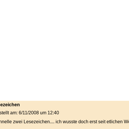
sezeichen
stellt am: 6/11/2008 um 12:40
chnelle zwei Lesezeichen.... ich wusste doch erst seit etlichen