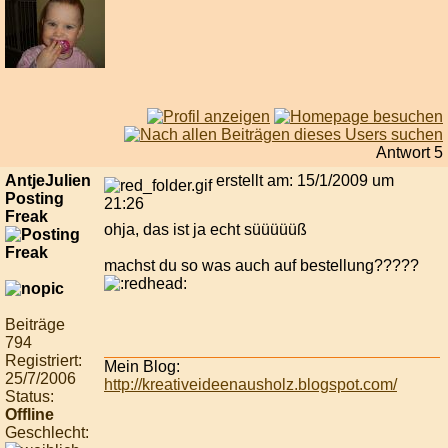
Antwort 5
AntjeJulien
erstellt am: 15/1/2009 um
Posting
21:26
Freak
ohja, das ist ja echt süüüüüß
machst du so was auch auf bestellung?????
Beiträge
794
Registriert:
Mein Blog:
25/7/2006
http://kreativeideenausholz.blogspot.com/
Status:
Offline
Geschlecht: