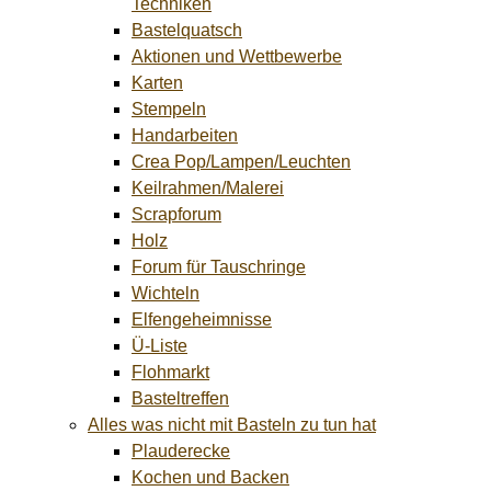
Techniken
Bastelquatsch
Aktionen und Wettbewerbe
Karten
Stempeln
Handarbeiten
Crea Pop/Lampen/Leuchten
Keilrahmen/Malerei
Scrapforum
Holz
Forum für Tauschringe
Wichteln
Elfengeheimnisse
Ü-Liste
Flohmarkt
Basteltreffen
Alles was nicht mit Basteln zu tun hat
Plauderecke
Kochen und Backen