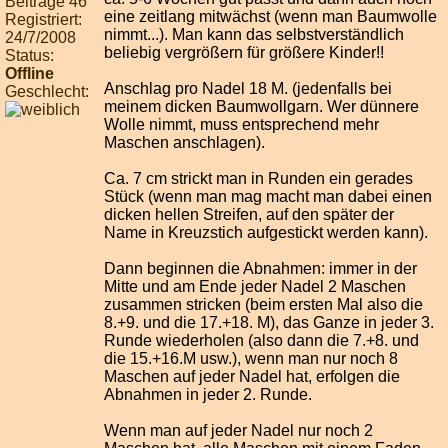
Beiträge 46
eine zeitlang mitwächst (wenn man Baumwolle
Registriert:
nimmt...). Man kann das selbstverständlich
24/7/2008
beliebig vergrößern für größere Kinder!!
Status:
Offline
Anschlag pro Nadel 18 M. (jedenfalls bei
Geschlecht:
meinem dicken Baumwollgarn. Wer dünnere
Wolle nimmt, muss entsprechend mehr
Maschen anschlagen).
Ca. 7 cm strickt man in Runden ein gerades
Stück (wenn man mag macht man dabei einen
dicken hellen Streifen, auf den später der
Name in Kreuzstich aufgestickt werden kann).
Dann beginnen die Abnahmen: immer in der
Mitte und am Ende jeder Nadel 2 Maschen
zusammen stricken (beim ersten Mal also die
8.+9. und die 17.+18. M), das Ganze in jeder 3.
Runde wiederholen (also dann die 7.+8. und
die 15.+16.M usw.), wenn man nur noch 8
Maschen auf jeder Nadel hat, erfolgen die
Abnahmen in jeder 2. Runde.
Wenn man auf jeder Nadel nur noch 2