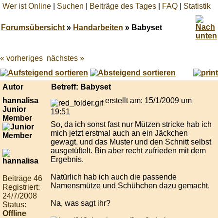
Wer ist Online
|
Suchen
|
Beiträge des Tages
|
FAQ
|
Statistik
Forumsübersicht
»
Handarbeiten
» Babyset
« vorheriges
nächstes »
Best
online
live
casino
Autor
Betreff: Babyset
reviews.
hannalisa
erstellt am: 15/1/2009 um
Junior
19:51
Member
So, da ich sonst fast nur Mützen stricke hab ich
mich jetzt erstmal auch an ein Jäckchen
gewagt, und das Muster und den Schnitt selbst
ausgetüftelt. Bin aber recht zufrieden mit dem
Ergebnis.
Natürlich hab ich auch die passende
Beiträge 46
Namensmütze und Schühchen dazu gemacht.
Registriert:
24/7/2008
Na, was sagt ihr?
Status:
Offline