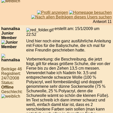
Antwort 11
hannalisa
erstellt am: 15/1/2009 um
Junior
22:52
Member
Und hier noch eine ganz ausführliche Anleitung
mit Fotos für die Babyschuhe, die ich mal für
eine Freundin geschrieben hatte.
Vorbemerkung: die Beschreibung, die jetzt
folgt, gilt für etwas größere Schuhe, die von der
Ferse bis zu den Zehen 13,5 cm messen.
Beiträge 46
Verwendet habe ich Nadeln Nr. 3,5 und
Registriert:
entsprechende schwarze Wolle (100 %
24/7/2008
Polyacryl, weil formbeständig) und doppelt
Status:
genommene sehr dünne Sockenwolle (75 %
Offline
Schurwolle, 25 % Polyacryl, denn die
Geschlecht:
Schurwolle wärmt so schön die kleinen Füße).
Im Text schreib ich dann immer schwarz und
weiß, einfach damit klar ist, dass es 2
verschiedene Farben sein sollen (man kann