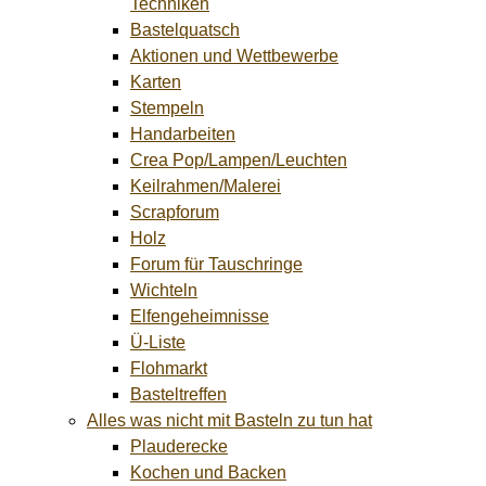
Techniken
Bastelquatsch
Aktionen und Wettbewerbe
Karten
Stempeln
Handarbeiten
Crea Pop/Lampen/Leuchten
Keilrahmen/Malerei
Scrapforum
Holz
Forum für Tauschringe
Wichteln
Elfengeheimnisse
Ü-Liste
Flohmarkt
Basteltreffen
Alles was nicht mit Basteln zu tun hat
Plauderecke
Kochen und Backen