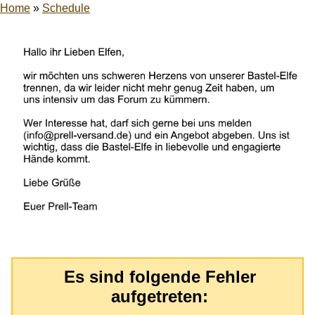
Home
»
Schedule
Es sind folgende Fehler
aufgetreten: