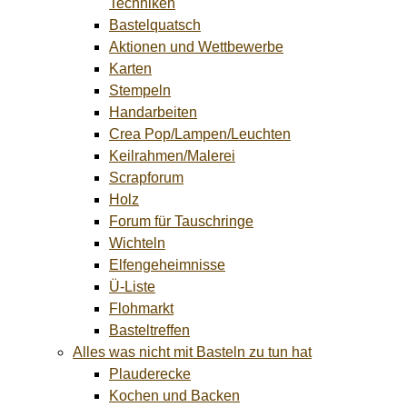
Techniken
Bastelquatsch
Aktionen und Wettbewerbe
Karten
Stempeln
Handarbeiten
Crea Pop/Lampen/Leuchten
Keilrahmen/Malerei
Scrapforum
Holz
Forum für Tauschringe
Wichteln
Elfengeheimnisse
Ü-Liste
Flohmarkt
Basteltreffen
Alles was nicht mit Basteln zu tun hat
Plauderecke
Kochen und Backen