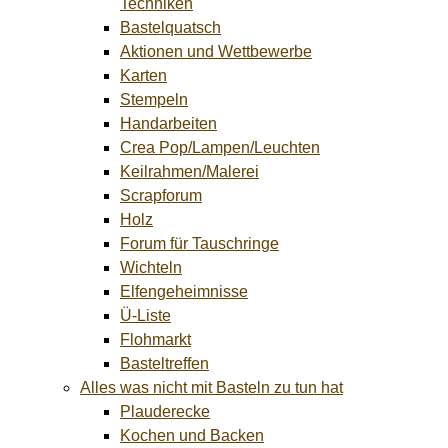
Techniken
Bastelquatsch
Aktionen und Wettbewerbe
Karten
Stempeln
Handarbeiten
Crea Pop/Lampen/Leuchten
Keilrahmen/Malerei
Scrapforum
Holz
Forum für Tauschringe
Wichteln
Elfengeheimnisse
Ü-Liste
Flohmarkt
Basteltreffen
Alles was nicht mit Basteln zu tun hat
Plauderecke
Kochen und Backen