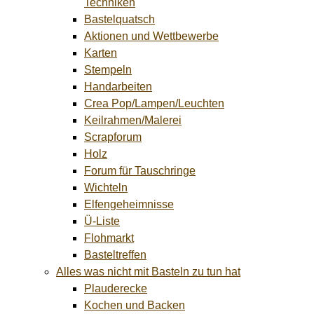
Techniken
Bastelquatsch
Aktionen und Wettbewerbe
Karten
Stempeln
Handarbeiten
Crea Pop/Lampen/Leuchten
Keilrahmen/Malerei
Scrapforum
Holz
Forum für Tauschringe
Wichteln
Elfengeheimnisse
Ü-Liste
Flohmarkt
Basteltreffen
Alles was nicht mit Basteln zu tun hat
Plauderecke
Kochen und Backen