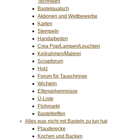
Techniken
Bastelquatsch
Aktionen und Wettbewerbe
Karten
Stempeln
Handarbeiten
Crea Pop/Lampen/Leuchten
Keilrahmen/Malerei
Scrapforum
Holz
Forum für Tauschringe
Wichteln
Elfengeheimnisse
Ü-Liste
Flohmarkt
Basteltreffen
Alles was nicht mit Basteln zu tun hat
Plauderecke
Kochen und Backen