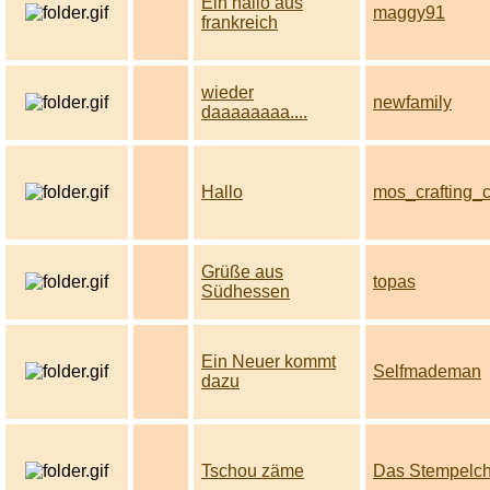
Ein hallo aus
maggy91
frankreich
wieder
newfamily
daaaaaaaa....
Hallo
mos_crafting_
Grüße aus
topas
Südhessen
Ein Neuer kommt
Selfmademan
dazu
Tschou zäme
Das Stempelc