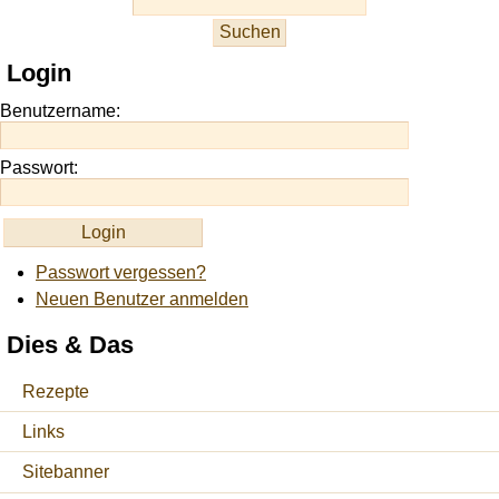
slots
at
this
Login
site
https://onlineslots.money/
.
Benutzername:
Passwort:
Passwort vergessen?
Neuen Benutzer anmelden
Dies & Das
Rezepte
Links
Sitebanner