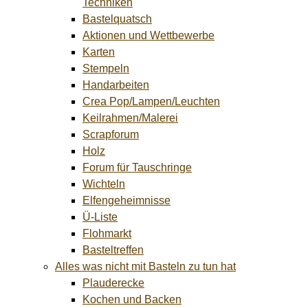
Techniken
Bastelquatsch
Aktionen und Wettbewerbe
Karten
Stempeln
Handarbeiten
Crea Pop/Lampen/Leuchten
Keilrahmen/Malerei
Scrapforum
Holz
Forum für Tauschringe
Wichteln
Elfengeheimnisse
Ü-Liste
Flohmarkt
Basteltreffen
Alles was nicht mit Basteln zu tun hat
Plauderecke
Kochen und Backen