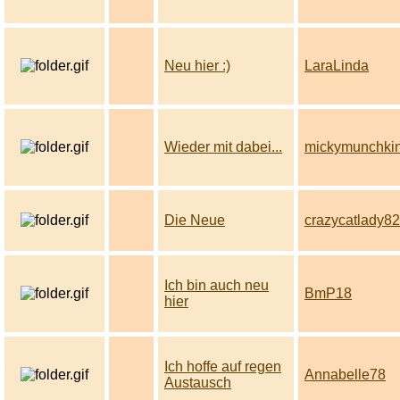
Neu hier :)
LaraLinda
Wieder mit dabei...
mickymunchki
Die Neue
crazycatlady82
Ich bin auch neu
BmP18
hier
Ich hoffe auf regen
Annabelle78
Austausch