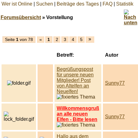
Wer ist Online
|
Suchen
|
Beiträge des Tages
|
FAQ
|
Statistik
Forumsübersicht
» Vorstellung
Best
»
Seite
1
von 78
«
1
2
3
4
5
online
live
casino
Betreff:
Autor
reviews.
Begrüßungspost
für unsere neuen
Mitglieder! Post
Sunny77
von Altelfen an
Neuelfen!
Willkommensgruß
an alle neuen
Sunny77
Elfen - Bitte lesen
Hallo aus dem