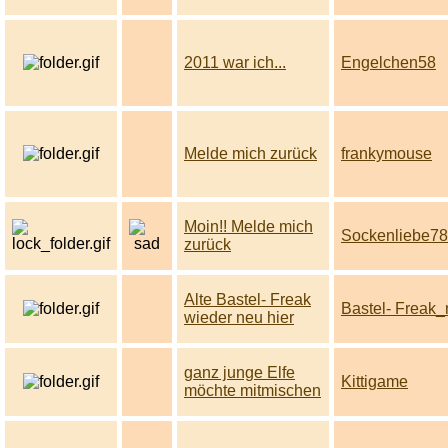
2011 war ich...
Engelchen58
Melde mich zurück
frankymouse
Moin!! Melde mich
Sockenliebe78
zurück
Alte Bastel- Freak
Bastel- Freak
wieder neu hier
ganz junge Elfe
Kittigame
möchte mitmischen