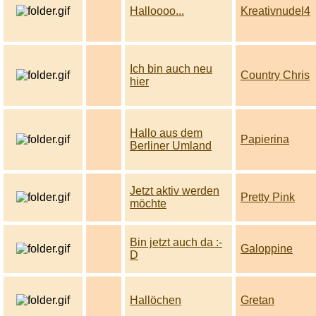
Halloooo...
Kreativnudel4
Ich bin auch neu
Country Chris
hier
Hallo aus dem
Papierina
Berliner Umland
Jetzt aktiv werden
Pretty Pink
möchte
Bin jetzt auch da :-
Galoppine
D
Hallöchen
Gretan