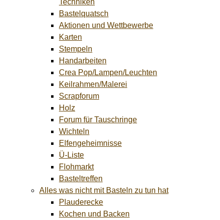
Techniken
Bastelquatsch
Aktionen und Wettbewerbe
Karten
Stempeln
Handarbeiten
Crea Pop/Lampen/Leuchten
Keilrahmen/Malerei
Scrapforum
Holz
Forum für Tauschringe
Wichteln
Elfengeheimnisse
Ü-Liste
Flohmarkt
Basteltreffen
Alles was nicht mit Basteln zu tun hat
Plauderecke
Kochen und Backen