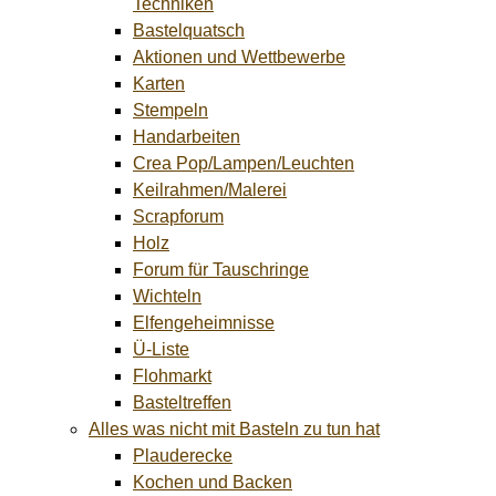
Techniken
Bastelquatsch
Aktionen und Wettbewerbe
Karten
Stempeln
Handarbeiten
Crea Pop/Lampen/Leuchten
Keilrahmen/Malerei
Scrapforum
Holz
Forum für Tauschringe
Wichteln
Elfengeheimnisse
Ü-Liste
Flohmarkt
Basteltreffen
Alles was nicht mit Basteln zu tun hat
Plauderecke
Kochen und Backen