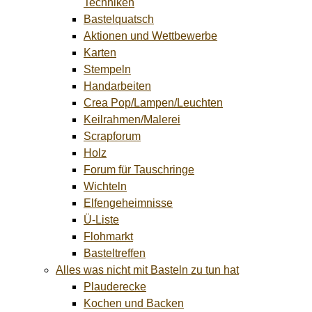
Techniken
Bastelquatsch
Aktionen und Wettbewerbe
Karten
Stempeln
Handarbeiten
Crea Pop/Lampen/Leuchten
Keilrahmen/Malerei
Scrapforum
Holz
Forum für Tauschringe
Wichteln
Elfengeheimnisse
Ü-Liste
Flohmarkt
Basteltreffen
Alles was nicht mit Basteln zu tun hat
Plauderecke
Kochen und Backen