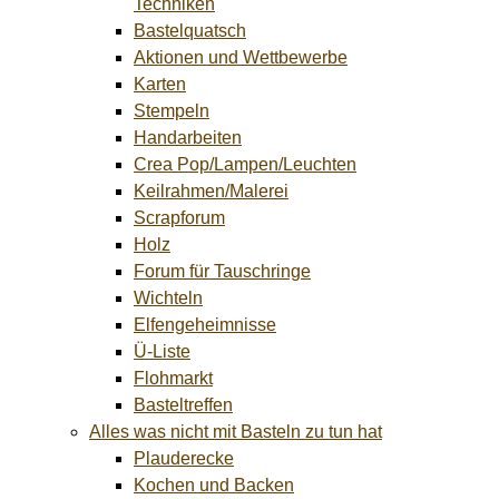
Techniken
Bastelquatsch
Aktionen und Wettbewerbe
Karten
Stempeln
Handarbeiten
Crea Pop/Lampen/Leuchten
Keilrahmen/Malerei
Scrapforum
Holz
Forum für Tauschringe
Wichteln
Elfengeheimnisse
Ü-Liste
Flohmarkt
Basteltreffen
Alles was nicht mit Basteln zu tun hat
Plauderecke
Kochen und Backen