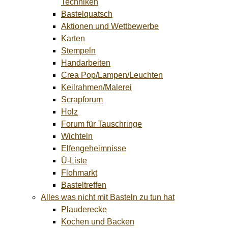
Techniken
Bastelquatsch
Aktionen und Wettbewerbe
Karten
Stempeln
Handarbeiten
Crea Pop/Lampen/Leuchten
Keilrahmen/Malerei
Scrapforum
Holz
Forum für Tauschringe
Wichteln
Elfengeheimnisse
Ü-Liste
Flohmarkt
Basteltreffen
Alles was nicht mit Basteln zu tun hat
Plauderecke
Kochen und Backen