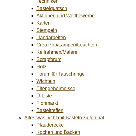
Techniken
Bastelquatsch
Aktionen und Wettbewerbe
Karten
Stempeln
Handarbeiten
Crea Pop/Lampen/Leuchten
Keilrahmen/Malerei
Scrapforum
Holz
Forum für Tauschringe
Wichteln
Elfengeheimnisse
Ü-Liste
Flohmarkt
Basteltreffen
Alles was nicht mit Basteln zu tun hat
Plauderecke
Kochen und Backen