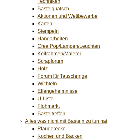
Techniken
Bastelquatsch
Aktionen und Wettbewerbe
Karten
Stempeln
Handarbeiten
Crea Pop/Lampen/Leuchten
Keilrahmen/Malerei
Scrapforum
Holz
Forum für Tauschringe
Wichteln
Elfengeheimnisse
Ü-Liste
Flohmarkt
Basteltreffen
Alles was nicht mit Basteln zu tun hat
Plauderecke
Kochen und Backen