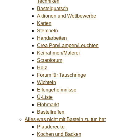
Techniken
Bastelquatsch
Aktionen und Wettbewerbe
Karten
Stempeln
Handarbeiten
Crea Pop/Lampen/Leuchten
Keilrahmen/Malerei
Scrapforum
Holz
Forum für Tauschringe
Wichteln
Elfengeheimnisse
Ü-Liste
Flohmarkt
Basteltreffen
Alles was nicht mit Basteln zu tun hat
Plauderecke
Kochen und Backen