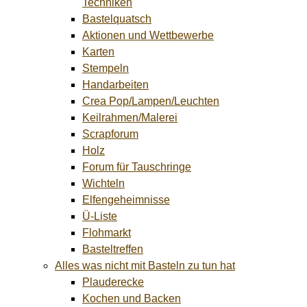
Techniken
Bastelquatsch
Aktionen und Wettbewerbe
Karten
Stempeln
Handarbeiten
Crea Pop/Lampen/Leuchten
Keilrahmen/Malerei
Scrapforum
Holz
Forum für Tauschringe
Wichteln
Elfengeheimnisse
Ü-Liste
Flohmarkt
Basteltreffen
Alles was nicht mit Basteln zu tun hat
Plauderecke
Kochen und Backen