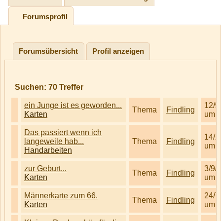
Forumsprofil
Forumsübersicht
Profil anzeigen
Suchen:
70
Treffer
ein Junge ist es geworden...
12/9
Thema
Findling
Karten
um 0
Das passiert wenn ich
14/1
langeweile hab...
Thema
Findling
um 0
Handarbeiten
zur Geburt...
3/9/
Thema
Findling
Karten
um 1
Männerkarte zum 66.
24/7
Thema
Findling
Karten
um 1