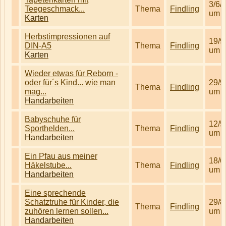
3/6/
Teegeschmack...
Thema
Findling
um 1
Karten
Herbstimpressionen auf
19/9
DIN-A5
Thema
Findling
um 0
Karten
Wieder etwas für Reborn -
oder für´s Kind... wie man
29/9
Thema
Findling
mag...
um 1
Handarbeiten
Babyschuhe für
12/5
Sporthelden...
Thema
Findling
um 1
Handarbeiten
Ein Pfau aus meiner
18/6
Häkelstube...
Thema
Findling
um 0
Handarbeiten
Eine sprechende
Schatztruhe für Kinder, die
29/8
Thema
Findling
zuhören lernen sollen...
um 0
Handarbeiten