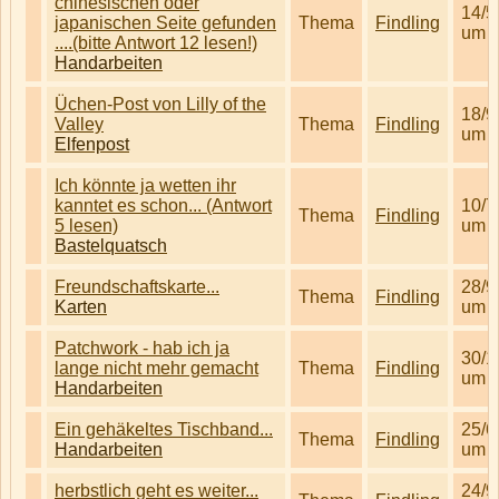
chinesischen oder
14/5
japanischen Seite gefunden
Thema
Findling
um 1
....(bitte Antwort 12 lesen!)
Handarbeiten
Üchen-Post von Lilly of the
18/9
Valley
Thema
Findling
um 1
Elfenpost
Ich könnte ja wetten ihr
kanntet es schon... (Antwort
10/7
Thema
Findling
5 lesen)
um 0
Bastelquatsch
Freundschaftskarte...
28/9
Thema
Findling
Karten
um 1
Patchwork - hab ich ja
30/1
lange nicht mehr gemacht
Thema
Findling
um 0
Handarbeiten
Ein gehäkeltes Tischband...
25/6
Thema
Findling
Handarbeiten
um 1
herbstlich geht es weiter...
24/9