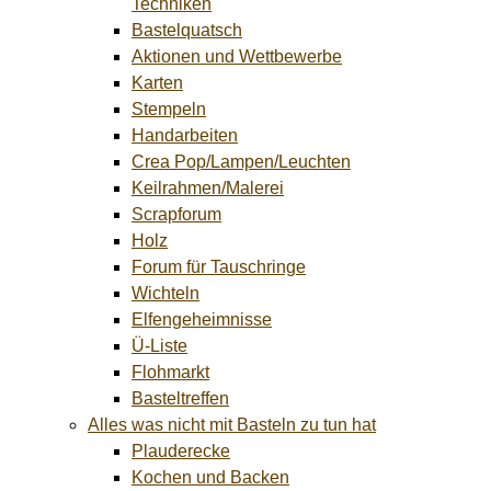
Techniken
Bastelquatsch
Aktionen und Wettbewerbe
Karten
Stempeln
Handarbeiten
Crea Pop/Lampen/Leuchten
Keilrahmen/Malerei
Scrapforum
Holz
Forum für Tauschringe
Wichteln
Elfengeheimnisse
Ü-Liste
Flohmarkt
Basteltreffen
Alles was nicht mit Basteln zu tun hat
Plauderecke
Kochen und Backen