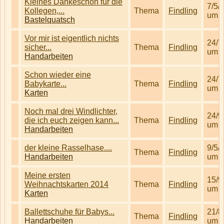
Kleines Dankeschön für die
7/5/
Kollegen,...
Thema
Findling
um 1
Bastelquatsch
Vor mir ist eigentlich nichts
24/7
sicher...
Thema
Findling
um 0
Handarbeiten
Schon wieder eine
24/7
Babykarte...
Thema
Findling
um 0
Karten
Noch mal drei Windlichter,
24/9
die ich euch zeigen kann...
Thema
Findling
um 1
Handarbeiten
der kleine Rasselhase....
9/5/
Thema
Findling
Handarbeiten
um 0
Meine ersten
15/9
Weihnachtskarten 2014
Thema
Findling
um 0
Karten
Ballettschuhe für Babys...
21/8
Thema
Findling
Handarbeiten
um 0