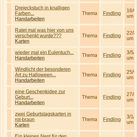
Dreieckstuch in knalligen
16/6
Farben...
Thema
Findling
um 1
Handarbeiten
Ratet mal was hier von uns
22/8
verschenkt wurde???
Thema
Findling
um 1
Karten
wieder mal ein Eulentuch...
3/5/
Thema
Findling
Handarbeiten
um 1
Windlicht der besonderen
25/9
Art zu Halloween...
Thema
Findling
um 1
Handarbeiten
eine Geschenkidee zur
27/8
Geburt...
Thema
Findling
um 1
Handarbeiten
zwei Geburtstagskarten in
3/1/
rot-braun
Thema
Findling
um 0
Karten
Ein kleines Nest für den