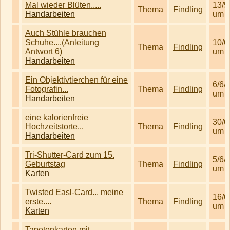
Mal wieder Blüten.....
13/5
Thema
Findling
Handarbeiten
um 1
Auch Stühle brauchen
Schuhe....(Anleitung
10/6
Thema
Findling
Antwort 6)
um 0
Handarbeiten
Ein Objektivtierchen für eine
6/6/
Fotografin...
Thema
Findling
um 1
Handarbeiten
eine kalorienfreie
30/6
Hochzeitstorte...
Thema
Findling
um 1
Handarbeiten
Tri-Shutter-Card zum 15.
5/6/
Geburtstag
Thema
Findling
um 1
Karten
Twisted Easl-Card... meine
16/6
erste....
Thema
Findling
um 1
Karten
Tapetenkarten mit