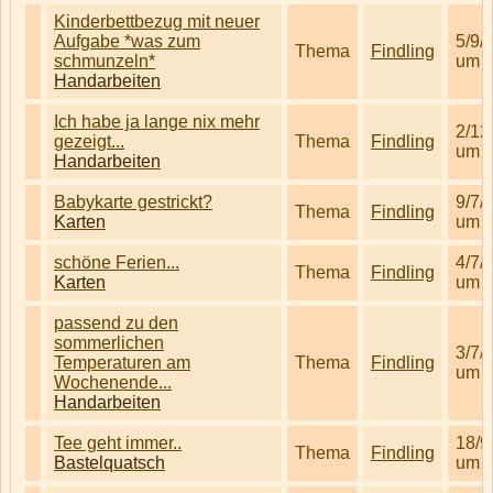
Kinderbettbezug mit neuer
Aufgabe *was zum
5/9/
Thema
Findling
schmunzeln*
um 0
Handarbeiten
Ich habe ja lange nix mehr
2/12
gezeigt...
Thema
Findling
um 1
Handarbeiten
Babykarte gestrickt?
9/7/
Thema
Findling
Karten
um 0
schöne Ferien...
4/7/
Thema
Findling
Karten
um 0
passend zu den
sommerlichen
3/7/
Temperaturen am
Thema
Findling
um 0
Wochenende...
Handarbeiten
Tee geht immer..
18/9
Thema
Findling
Bastelquatsch
um 0