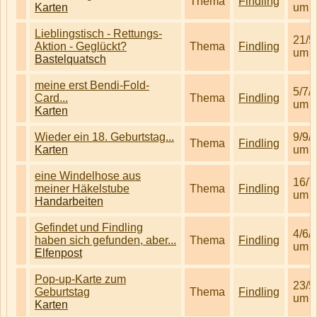
Thema
Findling
Karten
um 1
Lieblingstisch - Rettungs-
21/5
Aktion - Geglückt?
Thema
Findling
um 1
Bastelquatsch
meine erst Bendi-Fold-
5/7/
Card...
Thema
Findling
um 1
Karten
Wieder ein 18. Geburtstag...
9/9/
Thema
Findling
Karten
um 1
eine Windelhose aus
16/7
meiner Häkelstube
Thema
Findling
um 0
Handarbeiten
Gefindet und Findling
4/6/
haben sich gefunden, aber...
Thema
Findling
um 0
Elfenpost
Pop-up-Karte zum
23/5
Geburtstag
Thema
Findling
um 0
Karten