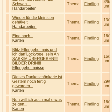
3/6/
Schwan....
Thema
Findling
um 1
Handarbeiten
Wieder für die kleinsten
13/7
gehäkelt...
Thema
Findling
um 0
Handarbeiten
Eine noch...
16/7
Thema
Findling
Karten
um 1
Blitz-Elfengeheimnis und
ich darf Lockvogel sein An
16/1
SABKIM ÜBERGEBEN!!!!
Thema
Findling
um 1
BILDER DRIN!!!
Elfengeheimnisse
Dieses Dankeschönkarte ist
Gestern noch fertig
29/8
Thema
Findling
geworden...
um 0
Karten
Nun will ich auch mal etwas
16/7
zeigen...
Thema
Findling
um 0
Karten