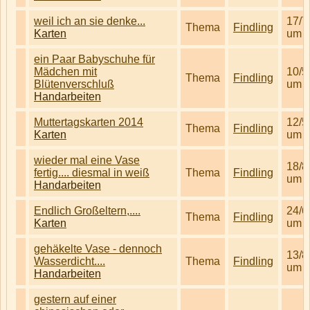
weil ich an sie denke...
17/7
Thema
Findling
Karten
um 0
ein Paar Babyschuhe für
Mädchen mit
10/5
Thema
Findling
Blütenverschluß
um 0
Handarbeiten
Muttertagskarten 2014
12/5
Thema
Findling
Karten
um 0
wieder mal eine Vase
18/8
fertig.... diesmal in weiß
Thema
Findling
um 1
Handarbeiten
Endlich Großeltern,....
24/6
Thema
Findling
Karten
um 1
gehäkelte Vase - dennoch
13/8
Wasserdicht....
Thema
Findling
um 1
Handarbeiten
gestern auf einer