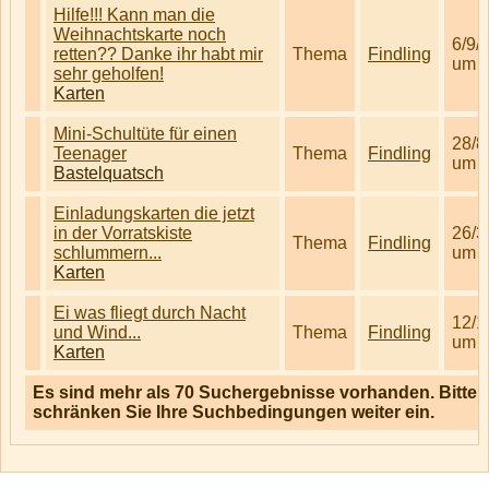
Hilfe!!! Kann man die
Weihnachtskarte noch
6/9/
retten?? Danke ihr habt mir
Thema
Findling
um 1
sehr geholfen!
Karten
Mini-Schultüte für einen
28/8
Teenager
Thema
Findling
um 0
Bastelquatsch
Einladungskarten die jetzt
in der Vorratskiste
26/3
Thema
Findling
schlummern...
um 0
Karten
Ei was fliegt durch Nacht
12/1
und Wind...
Thema
Findling
um 1
Karten
Es sind mehr als 70 Suchergebnisse vorhanden. Bitte
schränken Sie Ihre Suchbedingungen weiter ein.