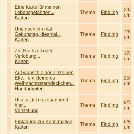
Eine Karte für meinen
29/8
Lebensgefährten...
Thema
Findling
um 1
Karten
Und noch ein mal
7/8/
Geburtstag, diesmal...
Thema
Findling
um 1
Karten
Zur Hochzeit oder
17/7
Verlobung...
Thema
Findling
um 0
Karten
Auf wunsch einer einzelnen
Elfe... ein kleineres
25/9
Thema
Findling
Weihnachtssterndeckchen...
um 1
Handarbeiten
Ui ui ui, ist das spannend
9/7/
hier...
Thema
Findling
um 1
Vorstellung
Einladung zur Konfirmation
6/8/
Thema
Findling
Karten
um 1