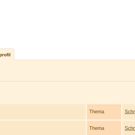
rofil
Thema
Schn
Thema
Schn