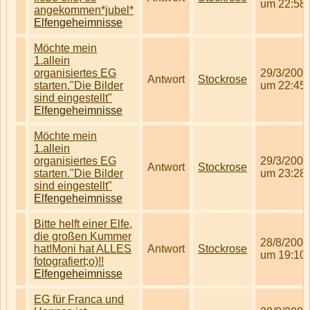
um 22:58
angekommen*jubel*
Elfengeheimnisse
Möchte mein
1.allein
organisiertes EG
29/3/2008
Antwort
Stockrose
starten."Die Bilder
um 22:45
sind eingestellt"
Elfengeheimnisse
Möchte mein
1.allein
organisiertes EG
29/3/2008
Antwort
Stockrose
starten."Die Bilder
um 23:28
sind eingestellt"
Elfengeheimnisse
Bitte helft einer Elfe,
die großen Kummer
28/8/2008
hat!Moni hat ALLES
Antwort
Stockrose
um 19:10
fotografiert;o)!!
Elfengeheimnisse
EG für Franca und