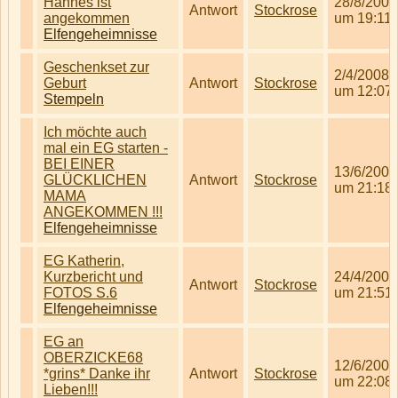
Hannes ist
28/8/2008
Antwort
Stockrose
angekommen
um 19:11
Elfengeheimnisse
Geschenkset zur
2/4/2008
Geburt
Antwort
Stockrose
um 12:07
Stempeln
Ich möchte auch
mal ein EG starten -
BEI EINER
13/6/2008
GLÜCKLICHEN
Antwort
Stockrose
um 21:18
MAMA
ANGEKOMMEN !!!
Elfengeheimnisse
EG Katherin,
Kurzbericht und
24/4/2008
Antwort
Stockrose
FOTOS S.6
um 21:51
Elfengeheimnisse
EG an
OBERZICKE68
12/6/2008
*grins* Danke ihr
Antwort
Stockrose
um 22:08
Lieben!!!