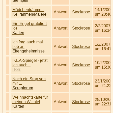
Stempeln
Mädchenträume...
14/1/2007
Antwort
Stockrose
Keilrahmen/Malerei
um 20:48
Ein Engel gratuliert
2/2/2007
:o)
Antwort
Stockrose
um 16:34
Karten
Ich frag auch mal
1/2/2007
lieb an
Antwort
Stockrose
um 16:47
Elfengeheimnisse
IKEA-Spiegel - jetzt
10/2/2007
ich auch...
Antwort
Stockrose
um 15:30
Holz
Noch ein Srap von
23/1/2007
mir ...
Antwort
Stockrose
um 21:22
Scrapforum
Weihnachtskarte für
28/10/200
meinen Wichtel
Antwort
Stockrose
um 22:31
Karten