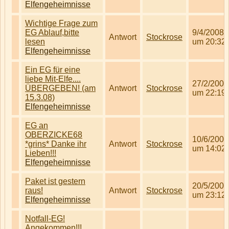
Elfengeheimnisse
Wichtige Frage zum
EG Ablauf,bitte
9/4/2008
Antwort
Stockrose
lesen
um 20:32
Elfengeheimnisse
Ein EG für eine
liebe Mit-Elfe....
27/2/2008
ÜBERGEBEN! (am
Antwort
Stockrose
um 22:19
15.3.08)
Elfengeheimnisse
EG an
OBERZICKE68
10/6/2008
*grins* Danke ihr
Antwort
Stockrose
um 14:02
Lieben!!!
Elfengeheimnisse
Paket ist gestern
20/5/2008
raus!
Antwort
Stockrose
um 23:12
Elfengeheimnisse
Notfall-EG!
Angekommen!!!