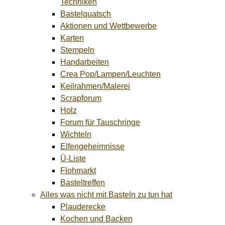
Techniken
Bastelquatsch
Aktionen und Wettbewerbe
Karten
Stempeln
Handarbeiten
Crea Pop/Lampen/Leuchten
Keilrahmen/Malerei
Scrapforum
Holz
Forum für Tauschringe
Wichteln
Elfengeheimnisse
Ü-Liste
Flohmarkt
Basteltreffen
Alles was nicht mit Basteln zu tun hat
Plauderecke
Kochen und Backen