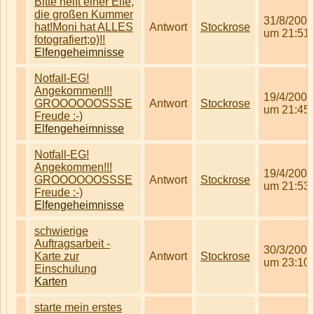
Bitte helft einer Elfe,
die großen Kummer
31/8/2008
hat!Moni hat ALLES
Antwort
Stockrose
um 21:51
fotografiert;o)!!
Elfengeheimnisse
Notfall-EG!
Angekommen!!!
19/4/2008
GROOOOOOSSSE
Antwort
Stockrose
um 21:45
Freude :-)
Elfengeheimnisse
Notfall-EG!
Angekommen!!!
19/4/2008
GROOOOOOSSSE
Antwort
Stockrose
um 21:53
Freude :-)
Elfengeheimnisse
schwierige
Auftragsarbeit -
30/3/2008
Karte zur
Antwort
Stockrose
um 23:10
Einschulung
Karten
starte mein erstes