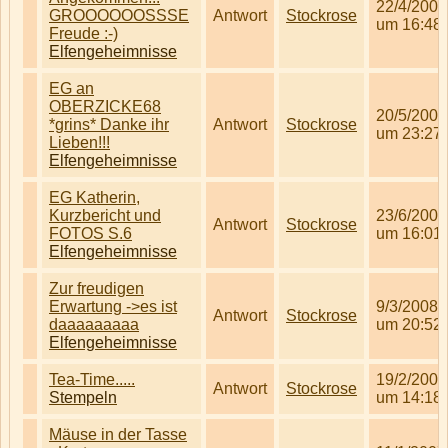
22/4/2008
GROOOOOOSSSE
Antwort
Stockrose
um 16:48
Freude :-)
Elfengeheimnisse
EG an
OBERZICKE68
20/5/2008
*grins* Danke ihr
Antwort
Stockrose
um 23:27
Lieben!!!
Elfengeheimnisse
EG Katherin,
Kurzbericht und
23/6/2008
Antwort
Stockrose
FOTOS S.6
um 16:01
Elfengeheimnisse
Zur freudigen
Erwartung ->es ist
9/3/2008
Antwort
Stockrose
daaaaaaaaa
um 20:52
Elfengeheimnisse
Tea-Time.....
19/2/2007
Antwort
Stockrose
Stempeln
um 14:18
Mäuse in der Tasse