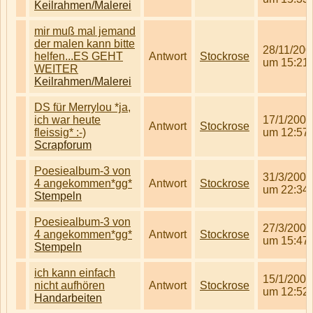
Keilrahmen/Malerei
mir muß mal jemand
der malen kann bitte
28/11/200
helfen...ES GEHT
Antwort
Stockrose
um 15:21
WEITER
Keilrahmen/Malerei
DS für Merrylou *ja,
ich war heute
17/1/2007
Antwort
Stockrose
fleissig* :-)
um 12:57
Scrapforum
Poesiealbum-3 von
31/3/2007
4 angekommen*gg*
Antwort
Stockrose
um 22:34
Stempeln
Poesiealbum-3 von
27/3/2007
4 angekommen*gg*
Antwort
Stockrose
um 15:47
Stempeln
ich kann einfach
15/1/2007
nicht aufhören
Antwort
Stockrose
um 12:52
Handarbeiten