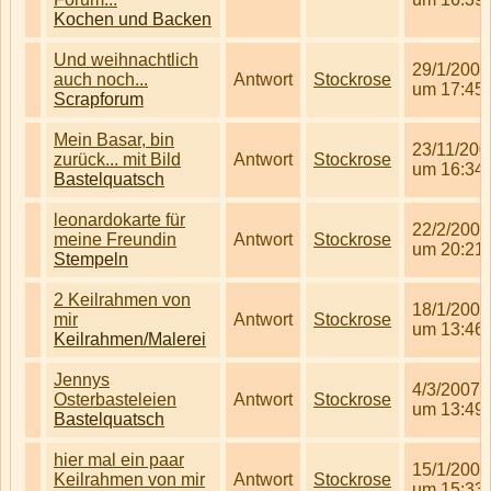
Kochen und Backen
Und weihnachtlich
29/1/2007
auch noch...
Antwort
Stockrose
um 17:45
Scrapforum
Mein Basar, bin
23/11/200
zurück... mit Bild
Antwort
Stockrose
um 16:34
Bastelquatsch
leonardokarte für
22/2/2007
meine Freundin
Antwort
Stockrose
um 20:21
Stempeln
2 Keilrahmen von
18/1/2007
mir
Antwort
Stockrose
um 13:46
Keilrahmen/Malerei
Jennys
4/3/2007
Osterbasteleien
Antwort
Stockrose
um 13:49
Bastelquatsch
hier mal ein paar
15/1/2007
Keilrahmen von mir
Antwort
Stockrose
um 15:33