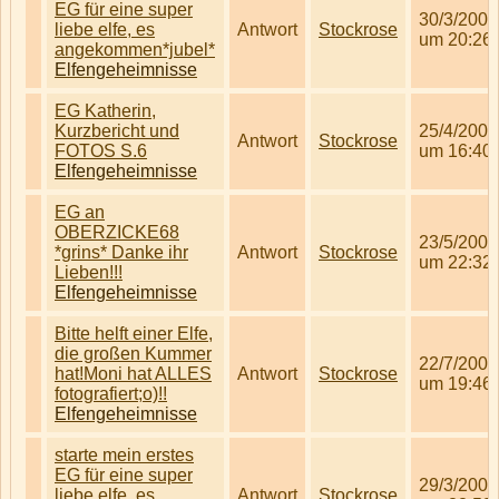
EG für eine super
30/3/2008
liebe elfe, es
Antwort
Stockrose
um 20:26
angekommen*jubel*
Elfengeheimnisse
EG Katherin,
Kurzbericht und
25/4/2008
Antwort
Stockrose
FOTOS S.6
um 16:40
Elfengeheimnisse
EG an
OBERZICKE68
23/5/2008
*grins* Danke ihr
Antwort
Stockrose
um 22:32
Lieben!!!
Elfengeheimnisse
Bitte helft einer Elfe,
die großen Kummer
22/7/2008
hat!Moni hat ALLES
Antwort
Stockrose
um 19:46
fotografiert;o)!!
Elfengeheimnisse
starte mein erstes
EG für eine super
29/3/2008
liebe elfe, es
Antwort
Stockrose