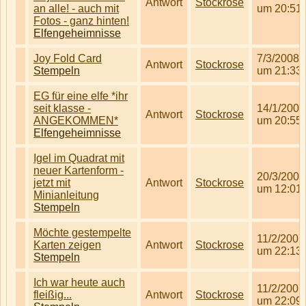
Antwort
Stockrose
an alle! - auch mit
um 20:51
Fotos - ganz hinten!
Elfengeheimnisse
Joy Fold Card
7/3/2008
Antwort
Stockrose
Stempeln
um 21:33
EG für eine elfe *ihr
seit klasse -
14/1/2007
Antwort
Stockrose
ANGEKOMMEN*
um 20:55
Elfengeheimnisse
Igel im Quadrat mit
neuer Kartenform -
20/3/2007
jetzt mit
Antwort
Stockrose
um 12:01
Minianleitung
Stempeln
Möchte gestempelte
11/2/2007
Karten zeigen
Antwort
Stockrose
um 22:13
Stempeln
Ich war heute auch
11/2/2007
fleißig...
Antwort
Stockrose
um 22:09