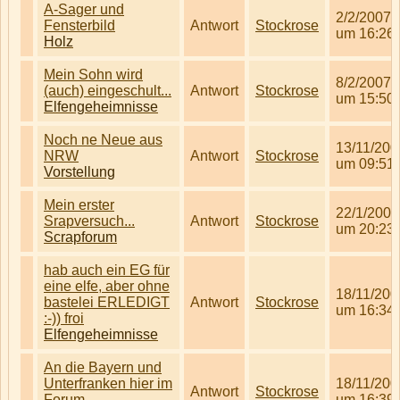
A-Sager und
2/2/2007
Fensterbild
Antwort
Stockrose
um 16:26
Holz
Mein Sohn wird
8/2/2007
(auch) eingeschult...
Antwort
Stockrose
um 15:50
Elfengeheimnisse
Noch ne Neue aus
13/11/200
NRW
Antwort
Stockrose
um 09:51
Vorstellung
Mein erster
22/1/2007
Srapversuch...
Antwort
Stockrose
um 20:23
Scrapforum
hab auch ein EG für
eine elfe, aber ohne
18/11/200
bastelei ERLEDIGT
Antwort
Stockrose
um 16:34
:-)) froi
Elfengeheimnisse
An die Bayern und
Unterfranken hier im
18/11/200
Antwort
Stockrose
Forum...
um 16:39