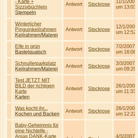
- Karte +
11/1/2007
Antwort
Stockrose
Sizzixbüchlein
um 13:03
Stempeln
Winterlicher
12/1/2007
Pinguinkeilrahmen
Antwort
Stockrose
um 12:52
Keilrahmen/Malerei
Elfe in grün
7/2/2007
Antwort
Stockrose
Bastelquatsch
um 16:08
Schnullerparkplatz
3/3/2007
Antwort
Stockrose
Keilrahmen/Malerei
um 09:29
Test JETZT MIT
BILD der richtigen
26/1/2007
Antwort
Stockrose
Karte
um 11:33
Karten
Was kocht ihr...
26/1/2007
Antwort
Stockrose
Kochen und Backen
um 12:22
Baby-Geheimnis für
eine Nichtelfe -
Anjas DANK-Karte
4/3/2007